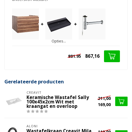
+
+
Opties...
867,16
881.95
Gerelateerde producten
CREAVIT
Keramische Wastafel Sally
211,00
100x45x2cm Wit met
169,00
kraangat en overloop
ALONI
Wastafelkraan Creavit Mila
119,00