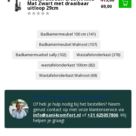
Mat Zwart met draaibaar
69,00
uitloop 29cm
Badkamermeubel 100 cm
(141)
Badkamermeubel Walnoot
(107)
Badkamermuebel sally
(102)
Wastafelonderkast
(376)
wastafelonderkast 100cm
(82)
Wastafelonderkast Walnoot
(69)
Heb je vragen over dit product?
Of heb je hulp nodig bij het bestellen? Neem
gerust contact op met onze klantenservice via
info@sani4comfort.nl
of
+31 625057806
. Wij
helpen je graag!