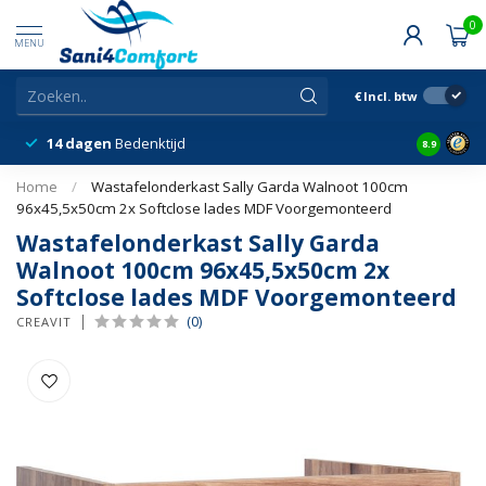
0
MENU
€
Incl. btw
14 dagen
Bedenktijd
Snelle &
8.9
Home
/
Wastafelonderkast Sally Garda Walnoot 100cm
96x45,5x50cm 2x Softclose lades MDF Voorgemonteerd
Wastafelonderkast Sally Garda
Walnoot 100cm 96x45,5x50cm 2x
Softclose lades MDF Voorgemonteerd
(0)
CREAVIT