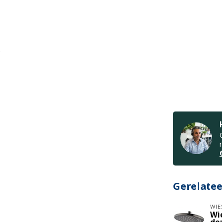
Gerelate
WIE
Wi