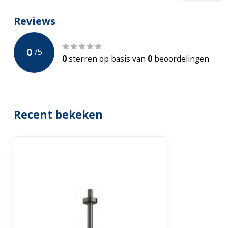
Montage
Plafondmonta
Reviews
Garantie
5-jaar Fabrieks
0
/
5
0
sterren op basis van
0
beoordelingen
Recent bekeken