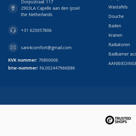
Dorpsstraat 117
Wastafels
2903LA Capelle aan den Ijssel
the Netherlands
Douche
Baden
+31 625057806
Kranen
Radiatoren
sani4comfort@gmail.com
Badkamer acc
KVK nummer:
70800006
AANBIEDING
btw-nummer:
NL002447966B86