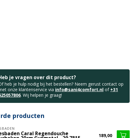
Heb je vragen over dit product?
Of heb je hulp nodig bij het bestellen? Neem gerust contact op
met onze klantenservice via
info@sani4comfort.nl
of
+31
625057806
. Wij helpen je graag!
erde producten
SBADEN
esbaden Caral Regendouche
189,00