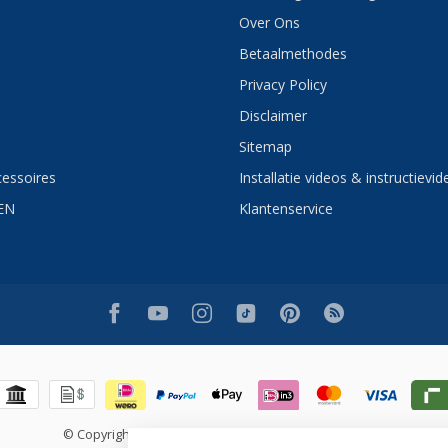
Over Ons
Betaalmethodes
Privacy Policy
Disclaimer
Sitemap
essoires
Installatie videos & instructievid
EN
Klantenservice
© Copyright 2026 Sani4Comfort - Online Sanitairwinkel