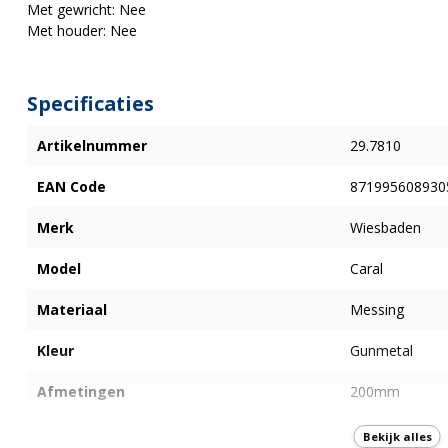
Met gewricht: Nee
Met houder: Nee
Specificaties
Artikelnummer
29.7810
EAN Code
871995608930
Merk
Wiesbaden
Model
Caral
Materiaal
Messing
Kleur
Gunmetal
Afmetingen
200mm
Onderdelen
Incl. roset
Bekijk alles