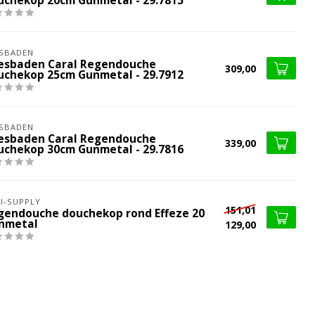
uchekop 20cm Gunmetal - 29.7815
SBADEN
esbaden Caral Regendouche
309,00
uchekop 25cm Gunmetal - 29.7912
SBADEN
esbaden Caral Regendouche
339,00
uchekop 30cm Gunmetal - 29.7816
I-SUPPLY
151,01
gendouche douchekop rond Effeze 20
nmetal
129,00