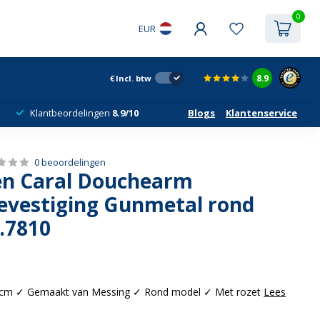
0
EUR
8.9
€
Incl. btw
Klantbeordelingen
8.9/10
Blogs
Klantenservice
0 beoordelingen
n Caral Douchearm
evestiging Gunmetal rond
.7810
cm ✓ Gemaakt van Messing ✓ Rond model ✓ Met rozet
Lees