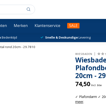
chten
Merken
Klantenservice
SALE
n
Bedenktijd
Snelle & Deskundige
Levering
al rond 20cm - 29.7810
WIESBADEN
Wiesbade
Plafondb
20cm - 29
74,50
Incl. btw
✓ Plafondarm ✓ 20
meer
.