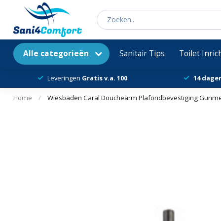
Alle categorieën
Sanitair Tips
Toilet Inri
Leveringen
Gratis v.a. 100
14 dage
Home
/
Wiesbaden Caral Douchearm Plafondbevestiging Gunmet