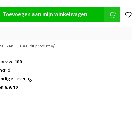
Toevoegen aan mijn winkelwagen
elijken
Deel dit product
is v.a. 100
ktijd
undige
Levering
gen
8.9/10