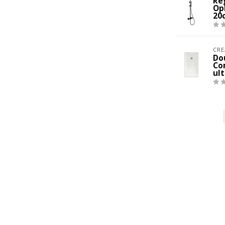
Re
Op
20
CRE
Do
Co
ul