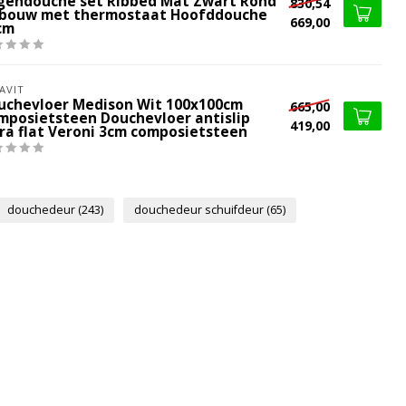
gendouche set Ribbed Mat Zwart Rond
830,54
bouw met thermostaat Hoofddouche
669,00
cm
AVIT
uchevloer Medison Wit 100x100cm
665,00
mposietsteen Douchevloer antislip
419,00
tra flat Veroni 3cm composietsteen
douchedeur
(243)
douchedeur schuifdeur
(65)