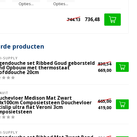
Opties...
Opties...
736,48
744.13
erde producten
I-SUPPLY
gendouche set Ribbed Goud geborsteld
830,54
nd Opbouw met thermostaat
669,00
ofddouche 20cm
AVIT
uchevloer Medison Mat Zwart
665,00
0x100cm Composietsteen Douchevloer
islip ultra flat Veroni 3cm
419,00
mposietsteen
I-SUPPLY