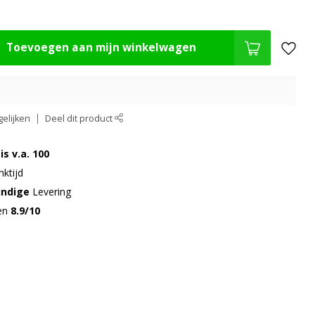
Toevoegen aan mijn winkelwagen
elijken
Deel dit product
is v.a. 100
ktijd
undige
Levering
gen
8.9/10