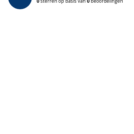
0
sterren op basis van
0
beoordelingen
Stabilisatie stang
N.v.t.
Verstelbaar muurprofiel
1380 - 1400 
Garantie
2 jaar