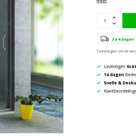
meer
.
3 a 4 dagen
Toevoegen om te verg
Leveringen
Grat
14 dagen
Beden
Snelle & Desk
Klantbeordelin