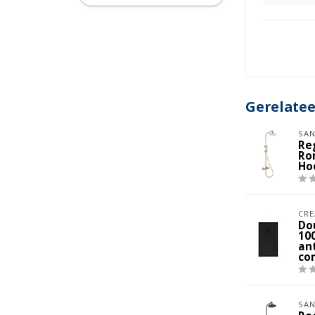
mm
Gerelate
SAN
Re
Ro
Ho
CRE
Do
10
ant
co
SAN