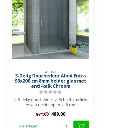
ALONI
3-Delig Douchedeur Aloni Entra
90x200 cm 8mm helder glas met
anti-kalk Chroom
✓ 3-delig douchedeur ✓ Schuift van links
en van rechts open ✓ 8 mm
Veiligheidsgl...
489,00
871,00
3 a 4 dagen