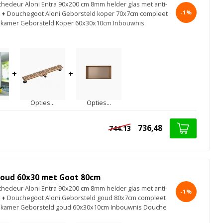
chedeur Aloni Entra 90x200 cm 8mm helder glas met anti-
-1%
+
Douchegoot Aloni Geborsteld koper 70x7cm compleet
dkamer Geborsteld Koper 60x30x10cm Inbouwnis
+
+
Opties...
Opties...
736,48
744.13
oud 60x30 met Goot 80cm
chedeur Aloni Entra 90x200 cm 8mm helder glas met anti-
-1%
+
Douchegoot Aloni Geborsteld goud 80x7cm compleet
dkamer Geborsteld goud 60x30x10cm Inbouwnis Douche