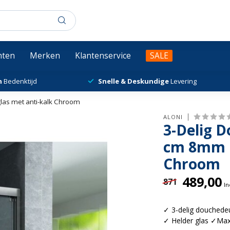
chten
Merken
Klantenservice
SALE
n
Bedenktijd
Snelle & Deskundige
Levering
las met anti-kalk Chroom
ALONI
3-Delig 
cm 8mm h
Chroom
489,00
871
In
✓ 3-delig douchedeu
✓ Helder glas ✓Max