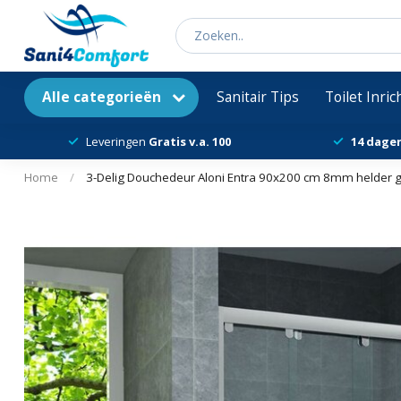
Alle categorieën
Sanitair Tips
Toilet Inri
Leveringen
Gratis v.a. 100
14 dage
Home
/
3-Delig Douchedeur Aloni Entra 90x200 cm 8mm helder g