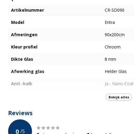
Artikelnummer
CR-SD090
Model
Entra
Afmetingen
90x200cm
Kleur profiel
Chroom
Dikte Glas
8 mm
Afwerking glas
Helder Glas
Anti -kalk
Ja - Nano-Coat
Type deur
3-delig Schuifd
Bekijk alles
Openingswijze deur
Links en Recht
Reviews
Plaatsing deur
Links en Recht
0
/
5
Breedte deuropening
NB