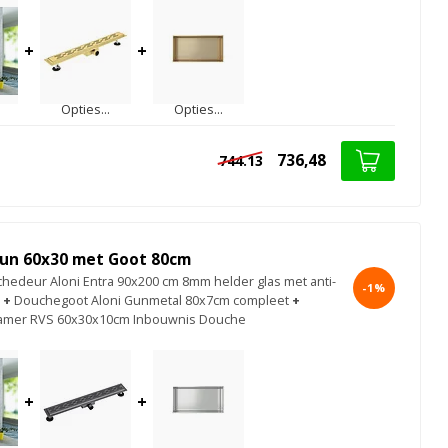
+
+
Opties...
Opties...
736,48
744.13
un 60x30 met Goot 80cm
chedeur Aloni Entra 90x200 cm 8mm helder glas met anti-
-1%
+
Douchegoot Aloni Gunmetal 80x7cm compleet
+
kamer RVS 60x30x10cm Inbouwnis Douche
+
+