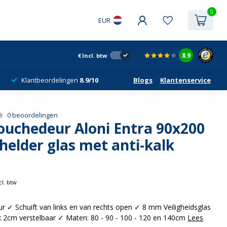
0
EUR
8.9
€
Incl. btw
Klantbeordelingen
8.9/10
Blogs
Klantenservice
0 beoordelingen
Douchedeur Aloni Entra 90x200
elder glas met anti-kalk
cl. btw
r ✓ Schuift van links en van rechts open ✓ 8 mm Veiligheidsglas
 2cm verstelbaar ✓ Maten: 80 - 90 - 100 - 120 en 140cm
Lees