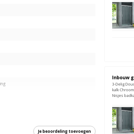
Inbouw g
ing
3-Delig Dou
kalk Chroom
Nisjes bad
eur
s
s
Je beoordeling toevoegen