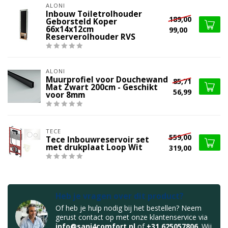
ALONI
Inbouw Toiletrolhouder
189,00
Geborsteld Koper
66x14x12cm
99,00
Reserverolhouder RVS
ALONI
Muurprofiel voor Douchewand
85,71
Mat Zwart 200cm - Geschikt
56,99
voor 8mm
TECE
559,00
Tece Inbouwreservoir set
met drukplaat Loop Wit
319,00
Heb je vragen over dit product?
Of heb je hulp nodig bij het bestellen? Neem
gerust contact op met onze klantenservice via
info@sani4comfort.nl
of
+31 625057806
. Wij