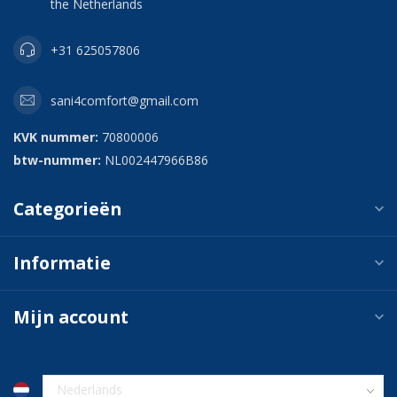
the Netherlands
+31 625057806
sani4comfort@gmail.com
KVK nummer:
70800006
btw-nummer:
NL002447966B86
Categorieën
Informatie
Mijn account