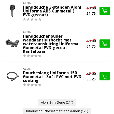
ALONI
Handdouche 3-standen Aloni
69,00
Uniforma ABS Gunmetal (
51,75
PVD-gecoat)
ALONI
Handdouchehouder
wandaansluitbocht met
69,00
wateraansluiting Uniforma
51,75
Gunmetal PVD-gecoat –
Kantelbaar
ALONI
Doucheslang Uniforma 150
47,00
Gunmetal - Soft PVC met PVD
35,25
coating
Aloni Stria Serie
(214)
Inbouw doucheset met Stopkranen
(125)