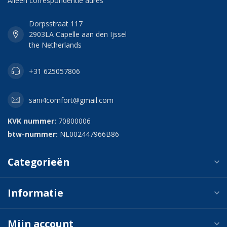
Alleen correspondentie adres
Dorpsstraat 117
2903LA Capelle aan den Ijssel
the Netherlands
+31 625057806
sani4comfort@gmail.com
KVK nummer:
70800006
btw-nummer:
NL002447966B86
Categorieën
Informatie
Mijn account