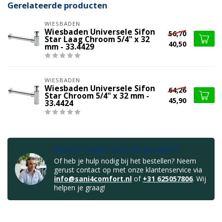
Gerelateerde producten
WIESBADEN
Wiesbaden Universele Sifon
56,70
Star Laag Chroom 5/4" x 32
40,50
mm - 33.4429
WIESBADEN
Wiesbaden Universele Sifon
64,26
Star Chroom 5/4" x 32 mm -
45,90
33.4424
Heb je vragen over dit product?
Of heb je hulp nodig bij het bestellen? Neem
gerust contact op met onze klantenservice via
info@sani4comfort.nl
of
+31 625057806
. Wij
helpen je graag!