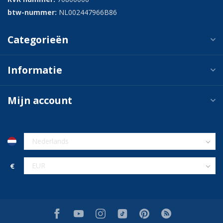
btw-nummer:
NL002447966B86
Categorieën
Informatie
Mijn account
€