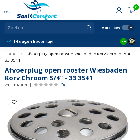
0
MENU
€
Incl. btw
14 dagen
Bedenktijd
Snelle &
8.9
Home
/
Afvoerplug open rooster Wiesbaden Korv Chroom 5/4" -
33.3541
Afvoerplug open rooster Wiesbaden
Korv Chroom 5/4" - 33.3541
(0)
WIESBADEN