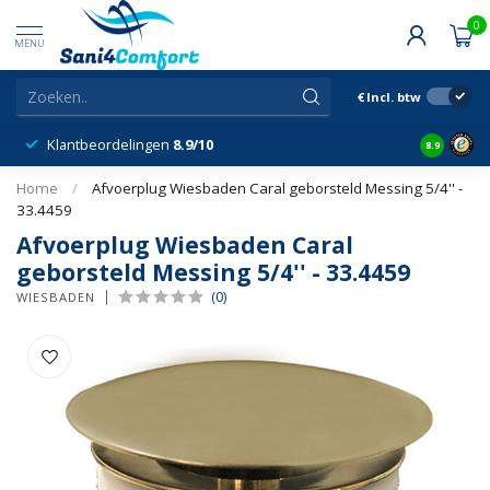
0
MENU
€
Incl. btw
Klantbeordelingen
8.9/10
8.9
Home
/
Afvoerplug Wiesbaden Caral geborsteld Messing 5/4'' -
33.4459
Afvoerplug Wiesbaden Caral
geborsteld Messing 5/4'' - 33.4459
(0)
WIESBADEN