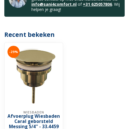
info@sani4comfort.nl
of
+31 625057806
. Wij
helpen je graag!
Recent bekeken
-29%
WIESBADEN
Afvoerplug Wiesbaden
Caral geborsteld
Messing 5/4'' - 33.4459