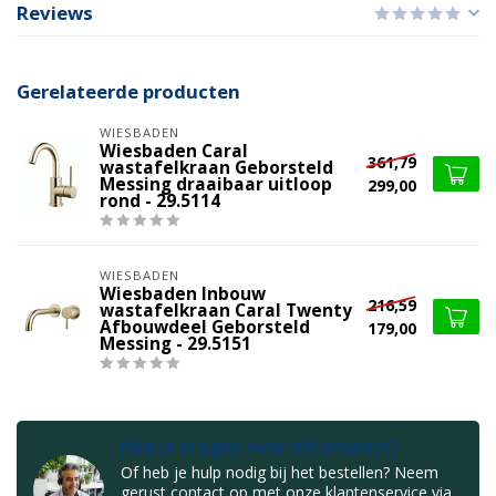
Reviews
Gerelateerde producten
WIESBADEN
Wiesbaden Caral
361,79
wastafelkraan Geborsteld
Messing draaibaar uitloop
299,00
rond - 29.5114
WIESBADEN
Wiesbaden Inbouw
216,59
wastafelkraan Caral Twenty
Afbouwdeel Geborsteld
179,00
Messing - 29.5151
Heb je vragen over dit product?
Of heb je hulp nodig bij het bestellen? Neem
gerust contact op met onze klantenservice via