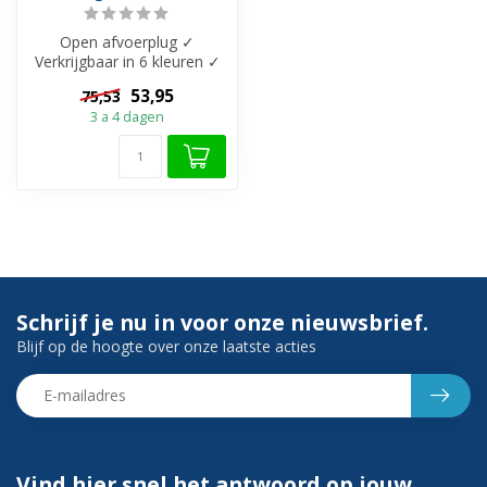
Open afvoerplug ✓
Verkrijgbaar in 6 kleuren ✓
Geen click functie ✓
53,95
75,53
Geschikt voo...
3 a 4 dagen
Schrijf je nu in voor onze nieuwsbrief.
Blijf op de hoogte over onze laatste acties
Vind hier snel het antwoord op jouw