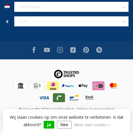
€
© Copyright 2026 Sani4Comfort - Online Sanitairwinkel
Wij slaan cookies op om onze website te verbeteren. Is dat
akkoord?
Ja
Nee
Meer over cookies »
Beoordeling op [review_system] voor [shop_name]: [rating]/10
([num_rating] beoordelingen)