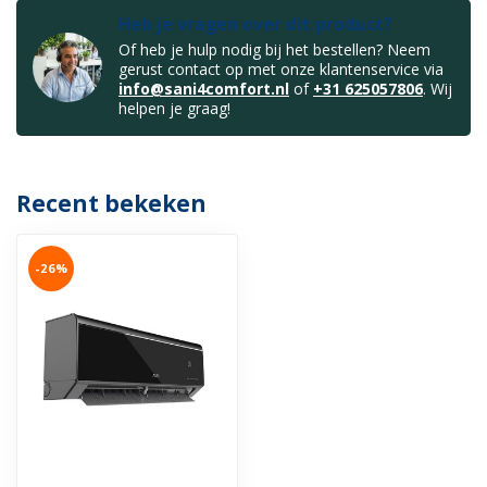
Heb je vragen over dit product?
Of heb je hulp nodig bij het bestellen? Neem
gerust contact op met onze klantenservice via
info@sani4comfort.nl
of
+31 625057806
. Wij
helpen je graag!
Recent bekeken
-26%