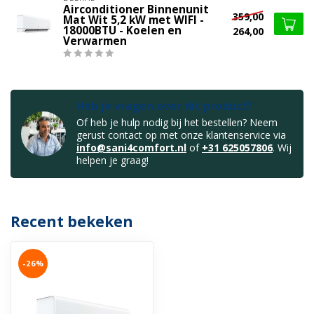
Airconditioner Binnenunit
359,00
Mat Wit 5,2 kW met WIFI -
18000BTU - Koelen en
264,00
Verwarmen
Heb je vragen over dit product?
Of heb je hulp nodig bij het bestellen? Neem
gerust contact op met onze klantenservice via
info@sani4comfort.nl
of
+31 625057806
. Wij
helpen je graag!
Recent bekeken
-26%