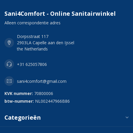
Sani4Comfort - Online Sanitairwinkel
Alleen correspondentie adres
Dorpsstraat 117
2903LA Capelle aan den Ijssel
the Netherlands
+31 625057806
sani4comfort@gmail.com
KVK nummer:
70800006
btw-nummer:
NL002447966B86
Categorieën