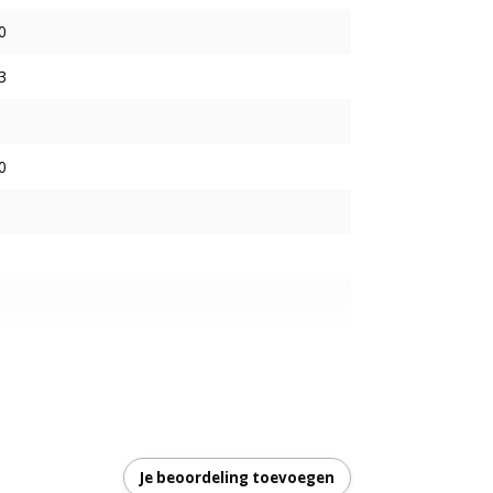
0
3
0
 mm
teit van 5,3 kW en een verwarmingscapaciteit
Je beoordeling toevoegen