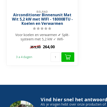
BELRAD
Airconditioner Binnenunit Mat
Wit 5,2 kW met WIFI - 18000BTU -
Koelen en Verwarmen
Voor koelen en verwarmen ✔ Split-
systeem met 5,2 kW ✓ Wifi-
functionaliteit ✓ 4D-...
264,00
359,00
3 a 4 dagen
Vind hier snel het antwoord
Als je vragen hebt over onze producten o