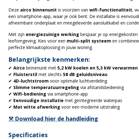
Deze
airco binnenunit
is voorzien van
wifi-functionaliteit
, w
een smartphone-app, waar je ook bent. De installatie is eenvoud
afneembare onderplaat en meegeleverde aansluitkabel en conde
Met zijn
energiezuinige werking
bespaar je op energiekosten 
leefomgeving. Kies voor een
multi-split systeem
en combineer 
perfecte klimaatoplossing in jouw woning.
Belangrijkste kenmerken:
✔
Airco
binnenunit met
5,2 kW koelen en 5,3 kW verwarmen
✔
Fluisterstil
met slechts
58 dB geluidsniveau
✔
4D-luchtstroom
voor optimale luchtverdeling
✔
Slimme temperatuurregeling
via afstandsbediening
✔
Wifi-bediening
via smartphone-app
✔
Eenvoudige installatie
met geïntegreerde waterpas
✔
Mat witte afwerking
voor een moderne uitstraling
⚒️ Download hier de
handleiding
Specificaties