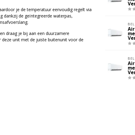
Ve
aardoor je de temperatuur eenvoudig regelt via
ig dankzij de geïntegreerde waterpas,
nsafvoerslang.
BEL
Ai
me
en draag je bij aan een duurzamere
Ve
deze unit met de juiste buitenunit voor de
BEL
Ai
me
Ve