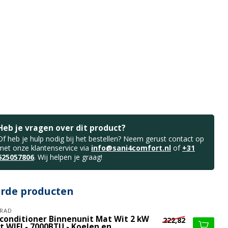
Heb je vragen over dit product?
Of heb je hulp nodig bij het bestellen? Neem gerust contact op
met onze klantenservice via
info@sani4comfort.nl
of
+31
625057806
. Wij helpen je graag!
erde producten
RAD
rconditioner Binnenunit Mat Wit 2 kW
222,82
t WIFI - 7000BTU - Koelen en