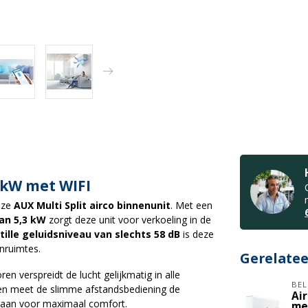
 kW met WIFI
eze
AUX Multi Split airco binnenunit
. Met een
an 5,3 kW
zorgt deze unit voor verkoeling in de
stille geluidsniveau van slechts 58 dB
is deze
nruimtes.
Gerelate
n verspreidt de lucht gelijkmatig in alle
BEL
ien meet de slimme afstandsbediening de
Ai
n aan voor maximaal comfort.
me