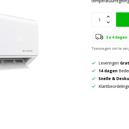
temperatuurregelin
3 a 4 dagen
Toevoegen om te verg
Leveringen
Grat
14 dagen
Beden
Snelle & Desk
Klantbeordelin