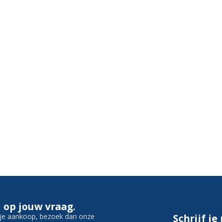
 op jouw vraag.
f je aankoop, bezoek dan onze
Schrijf je