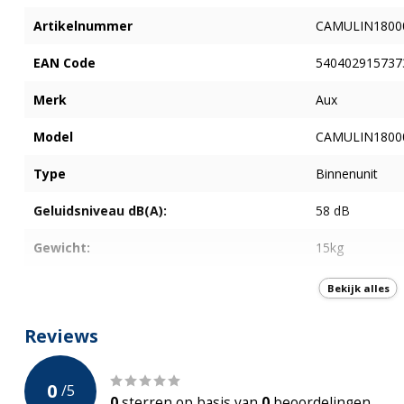
Artikelnummer
CAMULIN1800
EAN Code
540402915737
Merk
Aux
Model
CAMULIN1800
Type
Binnenunit
Geluidsniveau dB(A):
58 dB
Gewicht:
15kg
Koudemiddel:
R32 (0,55 kg)
Bekijk alles
Afmetingen:
774x298x202
Reviews
Vermogen:
Met koelcapaci
van 5,3 kW
0
/
5
0
sterren op basis van
0
beoordelingen