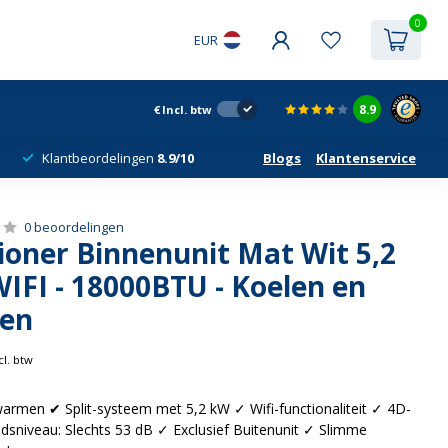
0
EUR
8.9
€
Incl. btw
Klantbeordelingen
8.9/10
Blogs
Klantenservice
0 beoordelingen
ioner Binnenunit Mat Wit 5,2
IFI - 18000BTU - Koelen en
en
cl. btw
armen ✔ Split-systeem met 5,2 kW ✓ Wifi-functionaliteit ✓ 4D-
dsniveau: Slechts 53 dB ✓ Exclusief Buitenunit ✓ Slimme