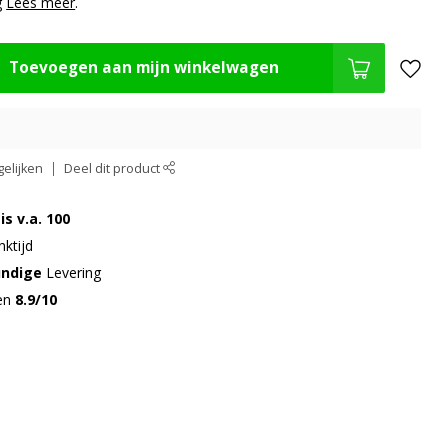
g
Lees meer
.
Toevoegen aan mijn winkelwagen
elijken
Deel dit product
is v.a. 100
ktijd
undige
Levering
gen
8.9/10