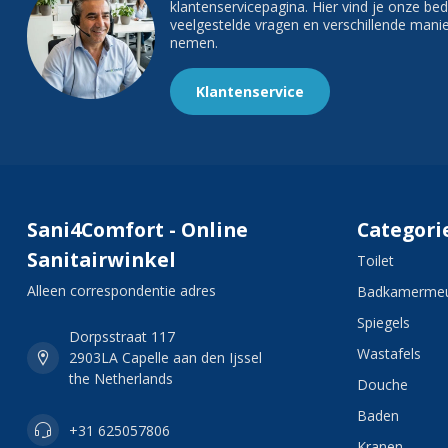
klantenservicepagina. Hier vind je onze b
veelgestelde vragen en verschillende man
nemen.
Klantenservice
Sani4Comfort - Online
Categori
Sanitairwinkel
Toilet
Alleen correspondentie adres
Badkamermeu
Spiegels
Dorpsstraat 117
Wastafels
2903LA Capelle aan den Ijssel
the Netherlands
Douche
Baden
+31 625057806
Kranen