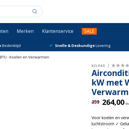
chten
Merken
Klantenservice
SALE
n
Bedenktijd
Snelle & Deskundige
Levering
00BTU - Koelen en Verwarmen
BELRAD
Aircondit
kW met W
Verwarm
264,00
359
In
Voor koelen en verw
luchtstroom ✓ Gelui