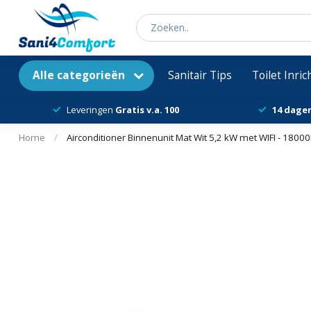
Alle categorieën
Sanitair Tips
Toilet Inri
Leveringen
Gratis v.a. 100
14 dage
Home
/
Airconditioner Binnenunit Mat Wit 5,2 kW met WIFI - 180