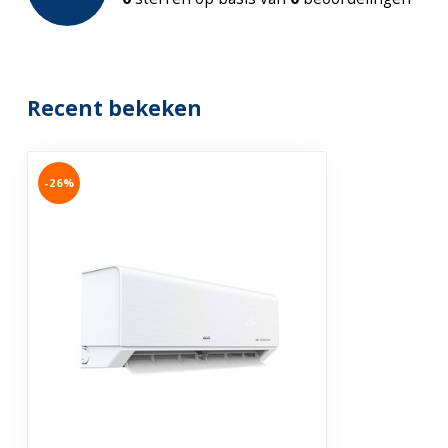
Efficiëntieklasse:
EU A++ (koelen
Bediening:
Wifi: smartpho
Waterdichtheidsklasse
IPX4
Recent bekeken
Garantie
3 jaar
-26%