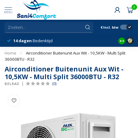
0
MENU
€
Incl. btw
14 dagen
Bedenktijd
Snelle &
8.9
Home
/
Airconditioner Buitenunit Aux Wit - 10,5KW - Multi Split
36000BTU - R32
Airconditioner Buitenunit Aux Wit -
10,5KW - Multi Split 36000BTU - R32
(0)
BELRAD