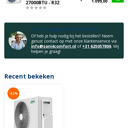
1.099,00
27000BTU - R32
Heb je vragen over dit product?
Of heb je hulp nodig bij het bestellen? Neem
gerust contact op met onze klantenservice via
info@sani4comfort.nl
of
+31 625057806
. Wij
helpen je graag!
Recent bekeken
-52%