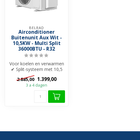
BELRAD
Airconditioner
Buitenunit Aux Wit -
10,5KW - Multi Split
36000BTU - R32
Voor koelen en verwarmen
✔ Split-systeem met 10,5
kW ✓ Energieklasse A++
1.399,00
2.885,00
(koelen...
3 a 4 dagen