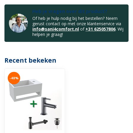
Heb je vragen over dit product?
Of heb je hulp nodig bij het bestellen? Neem
gerust contact op met onze klantenservice via
info@sani4comfort.nl
of
+31 625057806
. Wij
helpen je graag!
Recent bekeken
-48%