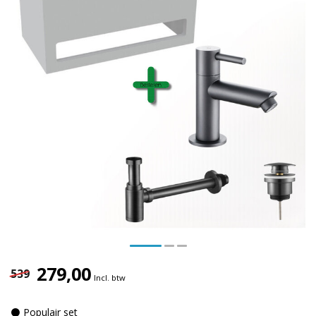
279,00
539
Incl. btw
⚫ Populair set