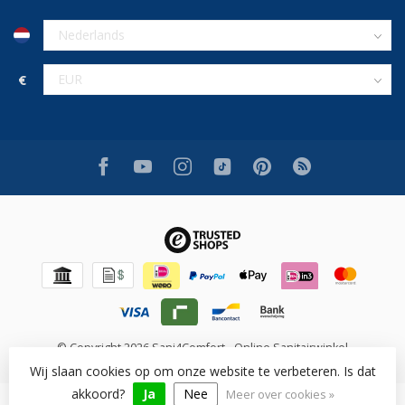
€
© Copyright 2026 Sani4Comfort - Online Sanitairwinkel
Wij slaan cookies op om onze website te verbeteren. Is dat
akkoord?
Ja
Nee
Meer over cookies »
Beoordeling op [review_system] voor [shop_name]: [rating]/10