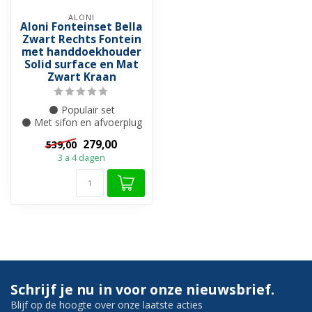
ALONI
Aloni Fonteinset Bella
Zwart Rechts Fontein
met handdoekhouder
Solid surface en Mat
Zwart Kraan
⚫ Populair set
⚫ Met sifon en afvoerplug
⚫ Handdoekhouder
279,00
539,00
3 a 4 dagen
Schrijf je nu in voor onze nieuwsbrief.
Blijf op de hoogte over onze laatste acties