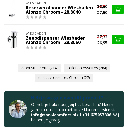
WIESBADEN
38,50
Reserverolhouder Wiesbaden
Alonzo Chroom - 28.8040
27,50
WIESBADEN
37,73
Zeepdispenser Wiesbaden
Alonzo Chroom - 28.8060
26,95
Aloni Stria Serie
(214)
Toilet accessoires
(264)
toilet accessoires Chroom
(27)
Heb je vragen over dit product?
Of heb je hulp nodig bij het bestellen? Neem
gerust contact op met onze klantenservice via
info@sani4comfort.nl
of
+31 625057806
. Wij
helpen je graag!