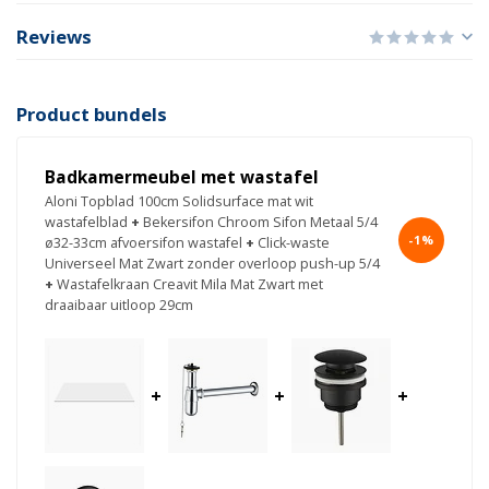
Reviews
Product bundels
Badkamermeubel met wastafel
Aloni Topblad 100cm Solidsurface mat wit
wastafelblad
+
Bekersifon Chroom Sifon Metaal 5/4
-1%
ø32-33cm afvoersifon wastafel
+
Click-waste
Universeel Mat Zwart zonder overloop push-up 5/4
+
Wastafelkraan Creavit Mila Mat Zwart met
draaibaar uitloop 29cm
+
+
+