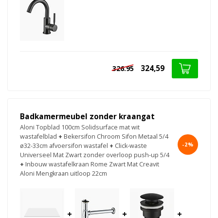
324,59
326.95
Badkamermeubel zonder kraangat
Aloni Topblad 100cm Solidsurface mat wit
wastafelblad
+
Bekersifon Chroom Sifon Metaal 5/4
-2%
ø32-33cm afvoersifon wastafel
+
Click-waste
Universeel Mat Zwart zonder overloop push-up 5/4
+
Inbouw wastafelkraan Rome Zwart Mat Creavit
Aloni Mengkraan uitloop 22cm
+
+
+