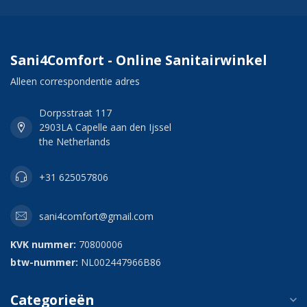
Sani4Comfort - Online Sanitairwinkel
Alleen correspondentie adres
Dorpsstraat 117
2903LA Capelle aan den Ijssel
the Netherlands
+31 625057806
sani4comfort@gmail.com
KVK nummer:
70800006
btw-nummer:
NL002447966B86
Categorieën