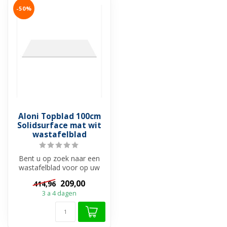
-50%
Aloni Topblad 100cm
Solidsurface mat wit
wastafelblad
Bent u op zoek naar een
wastafelblad voor op uw
trendy badkamermuebel
209,00
414,96
onderkast?...
3 a 4 dagen