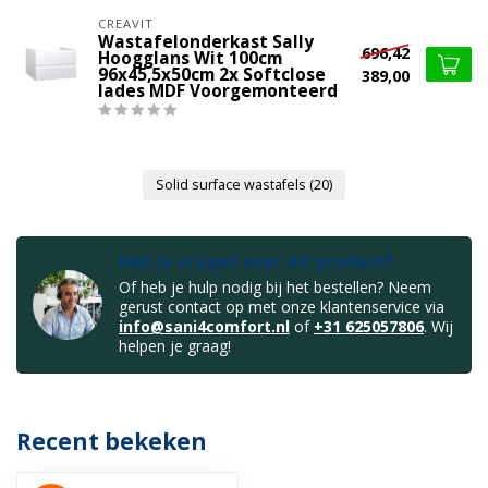
CREAVIT
Wastafelonderkast Sally
696,42
Hoogglans Wit 100cm
96x45,5x50cm 2x Softclose
389,00
lades MDF Voorgemonteerd
Solid surface wastafels
(20)
Heb je vragen over dit product?
Of heb je hulp nodig bij het bestellen? Neem
gerust contact op met onze klantenservice via
info@sani4comfort.nl
of
+31 625057806
. Wij
helpen je graag!
Recent bekeken