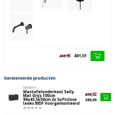
401,01
406.95
Gerelateerde producten
CREAVIT
Wastafelonderkast Sally
696,42
Mat Grijs 100cm
96x45,5x50cm 2x Softclose
389,00
lades MDF Voorgemonteerd