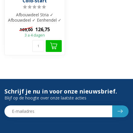
Cold-start
Afbouwdeel Stria ✓
Afbouwdeel ✓ Eenhendel ✓
206 mm uitloop ✓ Messing
126,75
169,00
materiaal ✓...
3 a 4 dagen
Schrijf je nu in voor onze nieuwsbrief.
Blijf op de hoogte over onze laatste acties