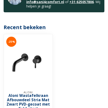
info@sani4comfort.nl
of
+31 625057806
. Wij
helpen je graag!
Recent bekeken
-25%
ALONI
Aloni Wastafelkraan
Afbouwdeel Stria Mat
Zwart PVD-gecoat met