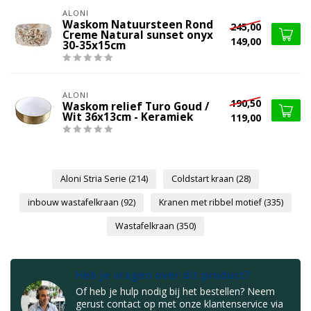
ALONI
Waskom Natuursteen Rond
245,00
Creme Natural sunset onyx
149,00
30-35x15cm
ALONI
190,50
Waskom relief Turo Goud /
Wit 36x13cm - Keramiek
119,00
Aloni Stria Serie
(214)
Coldstart kraan
(28)
inbouw wastafelkraan
(92)
Kranen met ribbel motief
(335)
Wastafelkraan
(350)
Heb je vragen over dit product?
Of heb je hulp nodig bij het bestellen? Neem
gerust contact op met onze klantenservice via