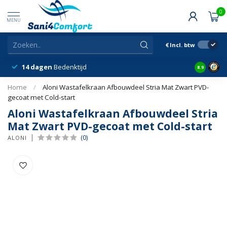
0
MENU
€
Incl. btw
14 dagen
Bedenktijd
Snelle &
8.9
Home
/
Aloni Wastafelkraan Afbouwdeel Stria Mat Zwart PVD-
gecoat met Cold-start
Aloni Wastafelkraan Afbouwdeel Stria
Mat Zwart PVD-gecoat met Cold-start
(0)
ALONI