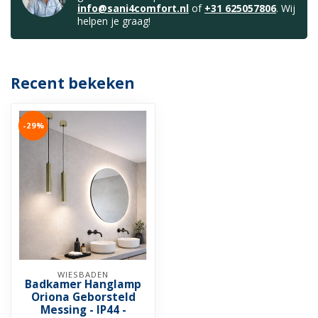
info@sani4comfort.nl
of
+31 625057806
. Wij
helpen je graag!
Recent bekeken
-29%
WIESBADEN
Badkamer Hanglamp
Oriona Geborsteld
Messing - IP44 -