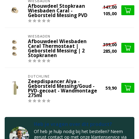
WIESBADEN
Afbouwdeel Stopkraan
147,00
Wiesbaden Caral -
105,00
Geborsteld Messing PVD
WIESBADEN
Afbouwdeel Wiesbaden
399,00
Caral Thermostaat |
Geborsteld Messing | 2
285,00
Stopkranen
DUTCHLINE
Zeepdispancer Alya -
Geborsteld Messing/Goud -
59,90
PVD-gecoat - Wandmontage
275ml
Heb je vragen over dit product?
Of heb je hulp nodig bij het bestellen? Neem
gerust contact op met onze klantenservice via