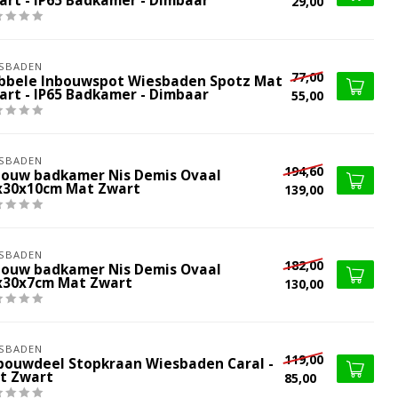
art - IP65 Badkamer - Dimbaar
29,00
SBADEN
77,00
bbele Inbouwspot Wiesbaden Spotz Mat
art - IP65 Badkamer - Dimbaar
55,00
SBADEN
194,60
bouw badkamer Nis Demis Ovaal
x30x10cm Mat Zwart
139,00
SBADEN
182,00
bouw badkamer Nis Demis Ovaal
x30x7cm Mat Zwart
130,00
SBADEN
119,00
bouwdeel Stopkraan Wiesbaden Caral -
t Zwart
85,00