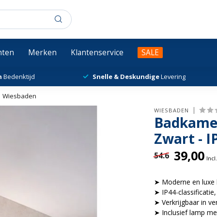
chten
Merken
Klantenservice
SALE
n
Bedenktijd
Snelle & Deskundige
Levering
 | Wiesbaden
WIESBADEN
Badkame
Zwart - 
39,00
54.6
Incl
➤ Moderne en luxe
➤ IP44-classificatie
➤ Verkrijgbaar in ve
➤ Inclusief lamp me