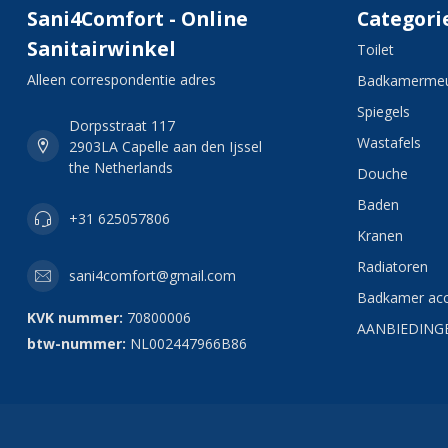
Sani4Comfort - Online
Categori
Sanitairwinkel
Toilet
Alleen correspondentie adres
Badkamermeu
Spiegels
Dorpsstraat 117
Wastafels
2903LA Capelle aan den Ijssel
the Netherlands
Douche
Baden
+31 625057806
Kranen
Radiatoren
sani4comfort@gmail.com
Badkamer acc
KVK nummer:
70800006
AANBIEDING
btw-nummer:
NL002447966B86