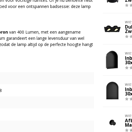
Zw
en voor vochtige ruimtes. Of je nu behoefte hebt
gloed voor een ontspannen badsessie: deze lamp
WIE
Du
Zw
bron
van 400 Lumen, met een aangename
ium garandeert een lange levensduur van wel
 zodat de lamp altijd op de perfecte hoogte hangt
WIE
In
30
WIE
In
8
30
WIE
Af
Ma