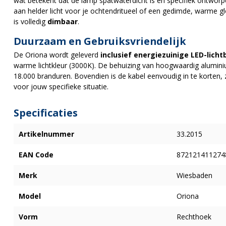
wat betekent dat de lamp spatwaterdicht is en specifiek ontworp
aan helder licht voor je ochtendritueel of een gedimde, warme 
is volledig
dimbaar
.
Duurzaam en Gebruiksvriendelijk
De Oriona wordt geleverd
inclusief energiezuinige LED-licht
warme lichtkleur (3000K). De behuizing van hoogwaardig alumin
18.000 branduren. Bovendien is de kabel eenvoudig in te korten,
voor jouw specifieke situatie.
Specificaties
Artikelnummer
33.2015
EAN Code
872121411274
Merk
Wiesbaden
Model
Oriona
Vorm
Rechthoek