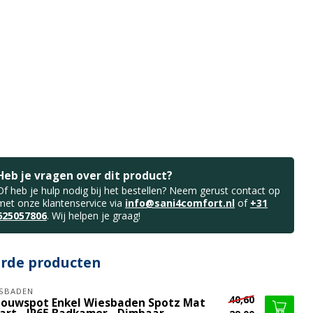
Heb je vragen over dit product?
Of heb je hulp nodig bij het bestellen? Neem gerust contact op
met onze klantenservice via
info@sani4comfort.nl
of
+31
625057806
. Wij helpen je graag!
erde producten
SBADEN
40,60
bouwspot Enkel Wiesbaden Spotz Mat