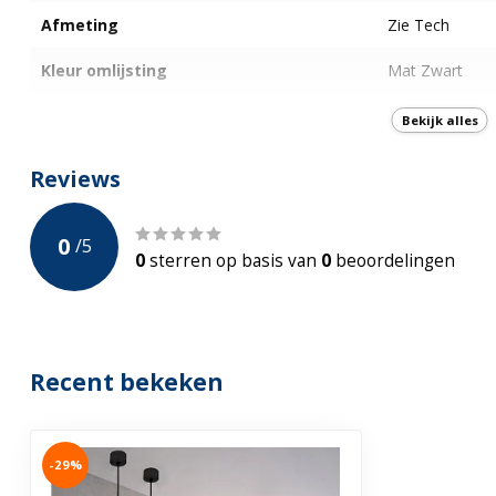
Afmeting
Zie Tech
Kleur omlijsting
Mat Zwart
Incl. Spiegelverwarming
Bekijk alles
Bluetooth
Reviews
Digitale scherm
0
/
5
Type Schakelaar
N.B.
0
sterren op basis van
0
beoordelingen
Plek verlichting
Midden
Type verlichting
Led verlichting
Recent bekeken
Kleur verlichting
3000 K
Dimbaar
-29%
IP-Waarde
IP44