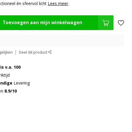
tioneel én sfeervol licht
Lees meer
.
Toevoegen aan mijn winkelwagen
elijken
Deel dit product
is v.a. 100
ktijd
undige
Levering
gen
8.9/10