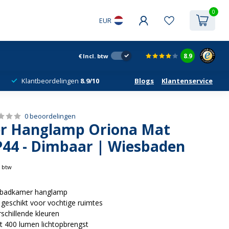
0
EUR
8.9
€
Incl. btw
Klantbeordelingen
8.9/10
Blogs
Klantenservice
0 beoordelingen
r Hanglamp Oriona Mat
IP44 - Dimbaar | Wiesbaden
. btw
 badkamer hanglamp
, geschikt voor vochtige ruimtes
rschillende kleuren
t 400 lumen lichtopbrengst