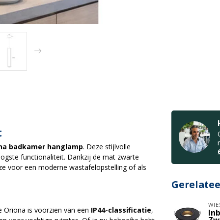
t
ona badkamer hanglamp
. Deze stijlvolle
gste functionaliteit. Dankzij de mat zwarte
uze voor een moderne wastafelopstelling of als
Gerelate
WIE
De Oriona is voorzien van een
IP44-classificatie
,
In