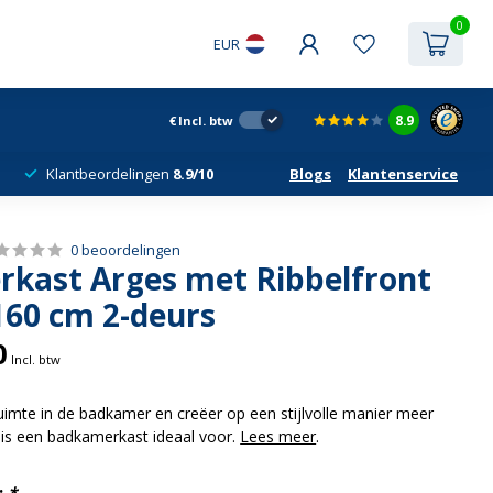
0
EUR
8.9
€
Incl. btw
Klantbeordelingen
8.9/10
Blogs
Klantenservice
0 beoordelingen
kast Arges met Ribbelfront
160 cm 2-deurs
0
Incl. btw
ruimte in de badkamer en creëer op een stijlvolle manier meer
is een badkamerkast ideaal voor.
Lees meer
.