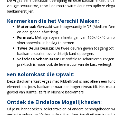
De Arges-serie belichaamt verfijning en deze badkamerkast is da
vleugje textuur toe, terwijl de matte witte kleur een tijdloze eleg
badkamerstijlen.
Kenmerken die het Verschil Maken:
Materiaal:
Gemaakt van hoogwaardig MDF (Medium-Densit
en een gladde afwerking.
Formaat:
Met zijn royale afmetingen van 160x40x40 cm b
vloeroppervlak in beslag te nemen.
Twee Deurs Design:
De twee deuren geven toegang tot 
badkamerspullen overzichtelijk kunt opbergen.
Softclose Scharnieren:
De softclose scharnieren zorgen v
praktisch is maar ook de levensduur van de kast verlengt.
Een Kolomkast die Opvalt:
Deze Badkamerkast Arges met Ribbelfront is niet alleen een fun
element dat jouw badkamer naar een hoger niveau tilt. Het matte 
gevoel van ruimte, zelfs in kleinere badkamers.
Ontdek de Eindeloze Mogelijkheden:
Of je nu handdoeken, toiletartikelen of andere benodigdheden w
perfecte oplossing. Verhoog de stijl en functionaliteit van jo