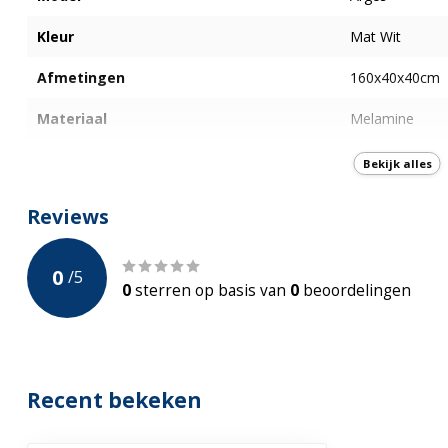
Kleur
Mat Wit
Afmetingen
160x40x40cm
Materiaal
Melamine
Aantal deuren
2
Bekijk alles
Softclose
Reviews
Aantal Vakken
6
0
/
5
Garantie
2-jaar Fabrieks
0
sterren op basis van
0
beoordelingen
Recent bekeken