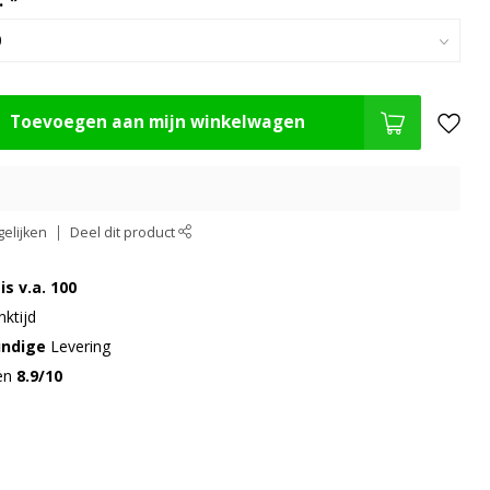
:
*
Toevoegen aan mijn winkelwagen
elijken
Deel dit product
is v.a. 100
ktijd
undige
Levering
gen
8.9/10