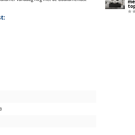
me
to
t:
3