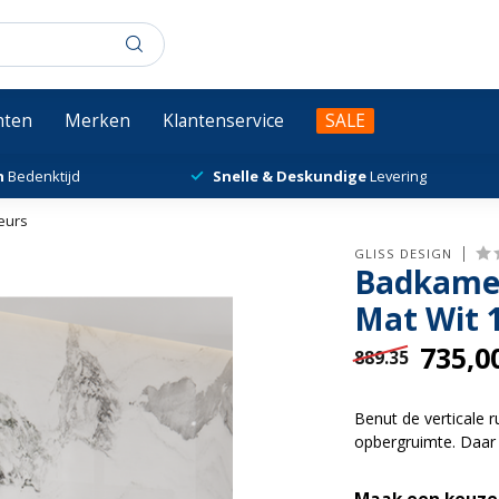
chten
Merken
Klantenservice
SALE
n
Bedenktijd
Snelle & Deskundige
Levering
eurs
GLISS DESIGN
Badkamer
Mat Wit 
735,0
889.35
Benut de verticale 
opbergruimte. Daar 