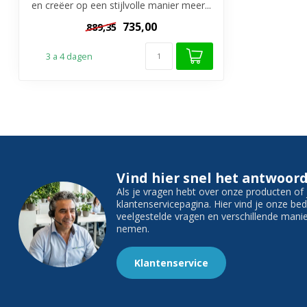
en creëer op een stijlvolle manier meer...
735,00
889,35
3 a 4 dagen
Vind hier snel het antwoord
Als je vragen hebt over onze producten o
klantenservicepagina. Hier vind je onze b
veelgestelde vragen en verschillende man
nemen.
Klantenservice