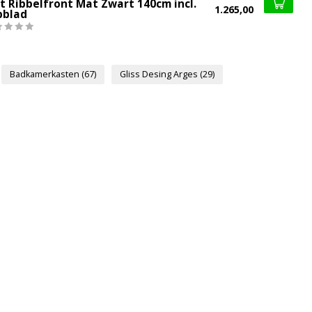
t Ribbelfront Mat Zwart 140cm incl.
1.265,00
pblad
Badkamerkasten
(67)
Gliss Desing Arges
(29)