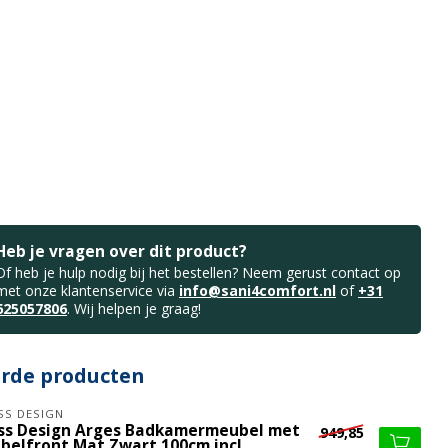
Heb je vragen over dit product?
Of heb je hulp nodig bij het bestellen? Neem gerust contact op
met onze klantenservice via
info@sani4comfort.nl
of
+31
625057806
. Wij helpen je graag!
erde producten
SS DESIGN
iss Design Arges Badkamermeubel met
949,85
bbelfront Mat Zwart 100cm incl.