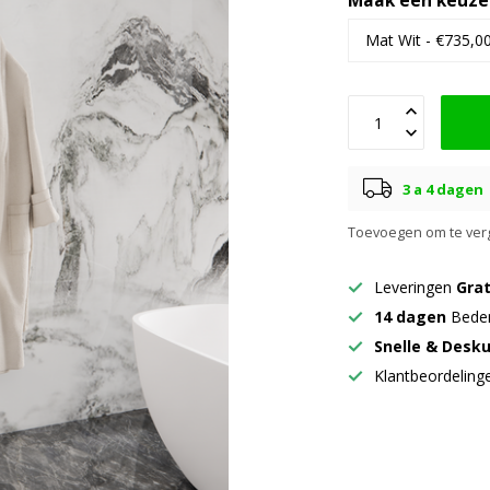
Maak een keuze
3 a 4 dagen
Toevoegen om te verg
Leveringen
Grat
14 dagen
Beden
Snelle & Desk
Klantbeordelin