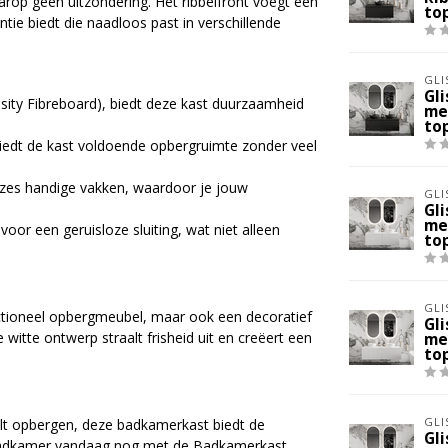
arop geen uitzondering. Het ribbelfront voegt een
to
antie biedt die naadloos past in verschillende
GLI
Gl
y Fibreboard), biedt deze kast duurzaamheid
me
to
iedt de kast voldoende opbergruimte zonder veel
zes handige vakken, waardoor je jouw
GLI
Gl
me
oor een geruisloze sluiting, wat niet alleen
to
GLI
ctioneel opbergmeubel, maar ook een decoratief
Gl
witte ontwerp straalt frisheid uit en creëert een
me
to
GLI
ilt opbergen, deze badkamerkast biedt de
Gl
uw badkamer vandaag nog met de Badkamerkast