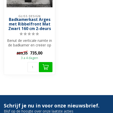
GLISS DESIGN
Badkamerkast Arges
met Ribbelfront Mat
Zwart 160 cm 2-deurs
Benut de verticale ruimte in
de badkamer en creëer op
een stijlvolle manier meer...
735,00
889,35
3 a 4 dagen
Schrijf je nu in voor onze nieuwsbrief.
Blijf op de hoogte over onze laatste acties