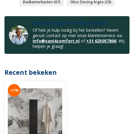
Badkamerkasten
(67)
Gliss Desing Arges
(29)
Heb je vragen over dit product?
Of heb je hulp nodig bij het bestellen? Neem
gerust contact op met onze klantenservice via
info@sani4comfort.nl
of
+31 625057806
. Wij
helpen je graag!
Recent bekeken
-17%