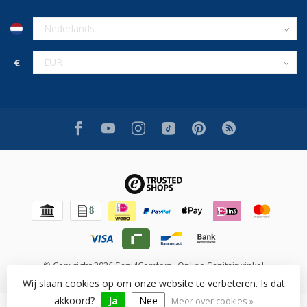
€
© Copyright 2026 Sani4Comfort - Online Sanitairwinkel
Wij slaan cookies op om onze website te verbeteren. Is dat
akkoord?
Ja
Nee
Meer over cookies »
Beoordeling op [review_system] voor [shop_name]: [rating]/10