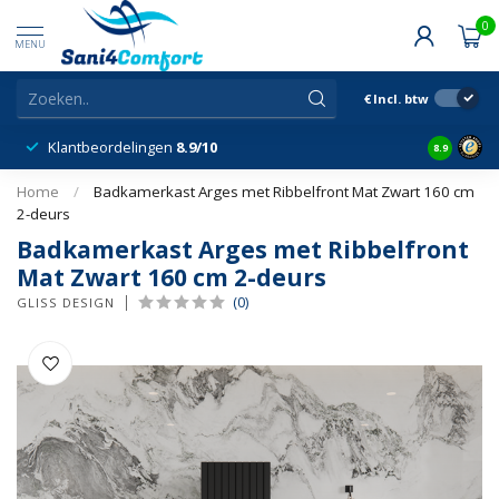
0
MENU
€
Incl. btw
Klantbeordelingen
8.9/10
8.9
Home
/
Badkamerkast Arges met Ribbelfront Mat Zwart 160 cm
2-deurs
Badkamerkast Arges met Ribbelfront
Mat Zwart 160 cm 2-deurs
(0)
GLISS DESIGN