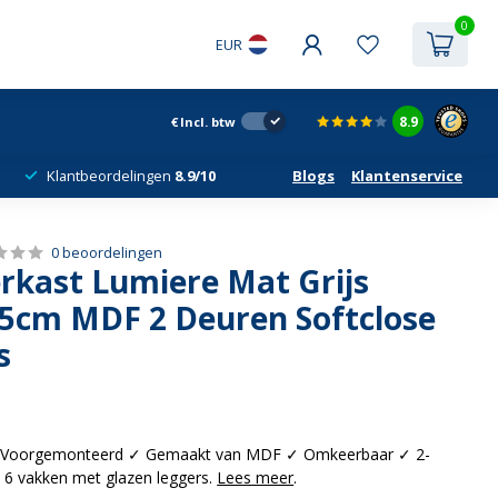
0
EUR
8.9
€
Incl. btw
Klantbeordelingen
8.9/10
Blogs
Klantenservice
0 beoordelingen
kast Lumiere Mat Grijs
5cm MDF 2 Deuren Softclose
s
 Voorgemonteerd ✓ Gemaakt van MDF ✓ Omkeerbaar ✓ 2-
 6 vakken met glazen leggers.
Lees meer
.