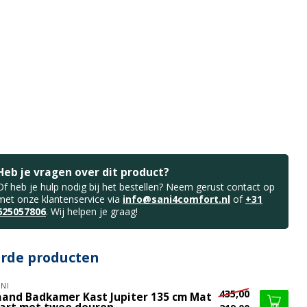
Heb je vragen over dit product?
Of heb je hulp nodig bij het bestellen? Neem gerust contact op
met onze klantenservice via
info@sani4comfort.nl
of
+31
625057806
. Wij helpen je graag!
erde producten
NI
435,00
aand Badkamer Kast Jupiter 135 cm Mat