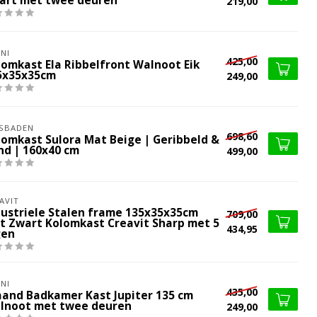
art met twee deuren
219,00
NI
425,00
lomkast Ela Ribbelfront Walnoot Eik
5x35x35cm
249,00
SBADEN
698,60
lomkast Sulora Mat Beige | Geribbeld &
nd | 160x40 cm
499,00
AVIT
dustriele Stalen frame 135x35x35cm
709,00
t Zwart Kolomkast Creavit Sharp met 5
434,95
gen
NI
435,00
aand Badkamer Kast Jupiter 135 cm
lnoot met twee deuren
249,00