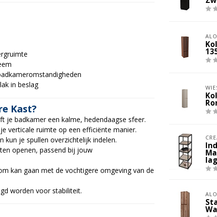
Zw
ALO
Ko
13
ergruimte
teem
r badkameromstandigheden
lak in beslag
WIE
Ko
Ro
e Kast?
eeft je badkamer een kalme, hedendaagse sfeer.
je verticale ruimte op een efficiënte manier.
CRE
 kun je spullen overzichtelijk indelen.
In
 laten openen, passend bij jouw
Ma
la
 om kan gaan met de vochtigere omgeving van de
gd worden voor stabiliteit.
ALO
St
Wa