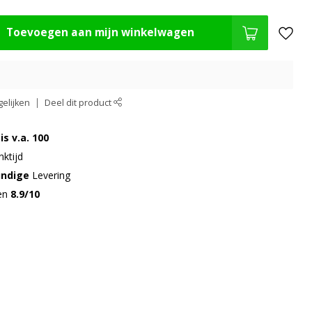
Toevoegen aan mijn winkelwagen
elijken
Deel dit product
is v.a. 100
ktijd
undige
Levering
gen
8.9/10