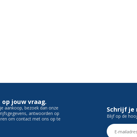
 op jouw vraag.
f je aankoop, bezoek dan onze
Schrijf je
edrijfsgegevens, antwoorden op
Blijf op de hoo
ieren om contact met ons op te