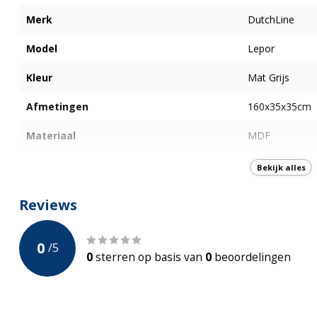
Merk
DutchLine
Model
Lepor
Kleur
Mat Grijs
Afmetingen
160x35x35cm
Materiaal
MDF
Aantal deuren
2
Bekijk alles
Softclose
Reviews
Aantal Vakken
6
0
/
5
Garantie
2-jaar Fabrieks
0
sterren op basis van
0
beoordelingen