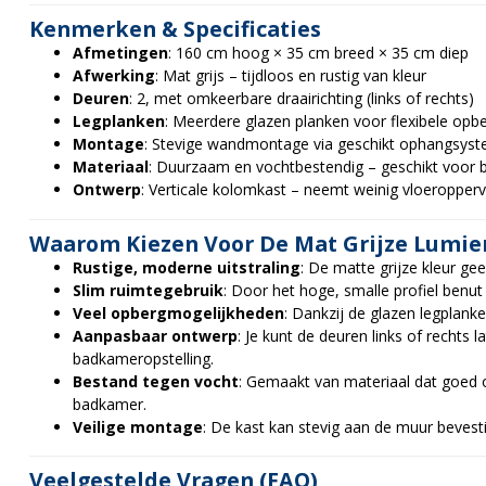
Kenmerken & Specificaties
Afmetingen
: 160 cm hoog × 35 cm breed × 35 cm diep
Afwerking
: Mat grijs – tijdloos en rustig van kleur
Deuren
: 2, met omkeerbare draairichting (links of rechts)
Legplanken
: Meerdere glazen planken voor flexibele opb
Montage
: Stevige wandmontage via geschikt ophangsys
Materiaal
: Duurzaam en vochtbestendig – geschikt voo
Ontwerp
: Verticale kolomkast – neemt weinig vloeropperv
Waarom Kiezen Voor De Mat Grijze Lumier
Rustige, moderne uitstraling
: De matte grijze kleur g
Slim ruimtegebruik
: Door het hoge, smalle profiel benut 
Veel opbergmogelijkheden
: Dankzij de glazen legplanken
Aanpasbaar ontwerp
: Je kunt de deuren links of rechts
badkameropstelling.
Bestand tegen vocht
: Gemaakt van materiaal dat goed
badkamer.
Veilige montage
: De kast kan stevig aan de muur bevesti
Veelgestelde Vragen (FAQ)