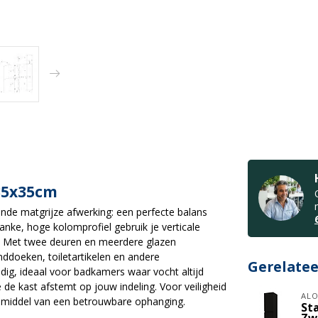
35x35cm
jnde matgrijze afwerking: een perfecte balans
nke, hoge kolomprofiel gebruik je verticale
t. Met twee deuren en meerdere glazen
nddoeken, toiletartikelen en andere
Gerelate
ig, ideaal voor badkamers waar vocht altijd
e de kast afstemt op jouw indeling. Voor veiligheid
ALO
r middel van een betrouwbare ophanging.
St