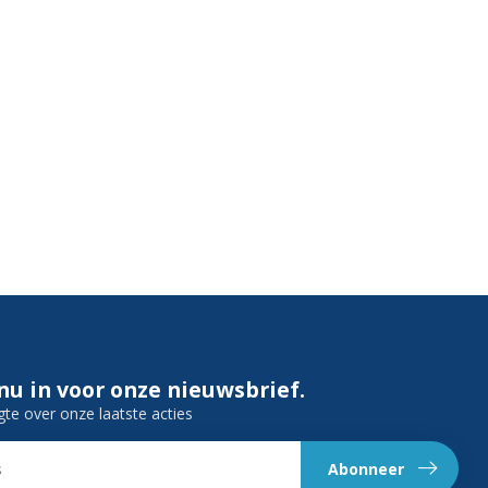
 nu in voor onze nieuwsbrief.
gte over onze laatste acties
Abonneer