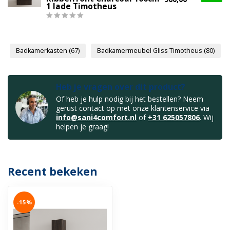
1 lade Timotheus
Badkamerkasten
(67)
Badkamermeubel Gliss Timotheus
(80)
Heb je vragen over dit product?
Of heb je hulp nodig bij het bestellen? Neem
gerust contact op met onze klantenservice via
info@sani4comfort.nl
of
+31 625057806
. Wij
helpen je graag!
Recent bekeken
-15%