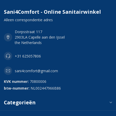
Sani4Comfort - Online Sanitairwinkel
Alleen correspondentie adres
Dorpsstraat 117
2903LA Capelle aan den Ijssel
the Netherlands
+31 625057806
sani4comfort@gmail.com
KVK nummer:
70800006
btw-nummer:
NL002447966B86
Categorieën