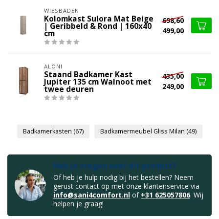
WIESBADEN
Kolomkast Sulora Mat Beige
698,60
| Geribbeld & Rond | 160x40
499,00
cm
ALONI
Staand Badkamer Kast
435,00
Jupiter 135 cm Walnoot met
249,00
twee deuren
Badkamerkasten
(67)
Badkamermeubel Gliss Milan
(49)
Heb je vragen over dit product?
Of heb je hulp nodig bij het bestellen? Neem
gerust contact op met onze klantenservice via
info@sani4comfort.nl
of
+31 625057806
. Wij
helpen je graag!