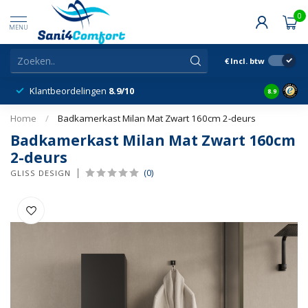
0
MENU
€
Incl. btw
Klantbeordelingen
8.9/10
8.9
Home
/
Badkamerkast Milan Mat Zwart 160cm 2-deurs
Badkamerkast Milan Mat Zwart 160cm
2-deurs
(0)
GLISS DESIGN