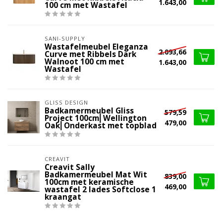
1.643,00
100 cm met Wastafel
SANI-SUPPLY
Wastafelmeubel Eleganza
2.093,66
Curve met Ribbels Dark
Walnoot 100 cm met
1.643,00
Wastafel
GLISS DESIGN
Badkamermeubel Gliss
579,59
Project 100cm⎢Wellington
479,00
Oak⎢Onderkast met topblad
CREAVIT
Creavit Sally
Badkamermeubel Mat Wit
839,00
100cm met keramische
469,00
wastafel 2 lades Softclose 1
kraangat