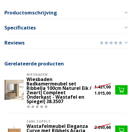
Productomschrijving
Specificaties
Reviews
Gerelateerde producten
WIESBADEN
Wiesbaden
Badkamermeubel set
1.421,00
Ribbella 100cm Naturel Eik /
Zwart⎢Compleet
1.015,00
Onderkast - Wastafel en
Spiegel⎢38.3507
SANI-SUPPLY
Wastafelmeubel Eleganza
2.093,66
Curve met Ribbels Acacia