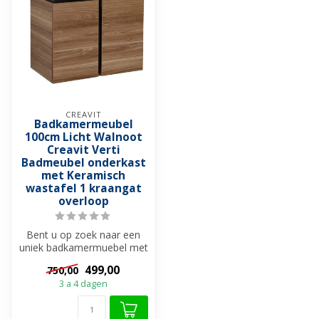
CREAVIT
Badkamermeubel
100cm Licht Walnoot
Creavit Verti
Badmeubel onderkast
met Keramisch
wastafel 1 kraangat
overloop
Bent u op zoek naar een
uniek badkamermuebel met
eigen karakter? Bekijk dan
499,00
750,00
deze...
3 a 4 dagen