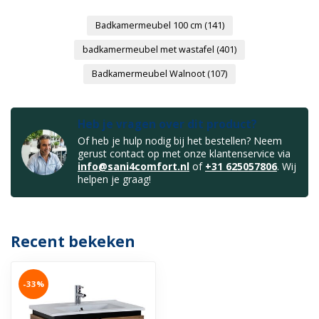
Badkamermeubel 100 cm
(141)
badkamermeubel met wastafel
(401)
Badkamermeubel Walnoot
(107)
Heb je vragen over dit product?
Of heb je hulp nodig bij het bestellen? Neem
gerust contact op met onze klantenservice via
info@sani4comfort.nl
of
+31 625057806
. Wij
helpen je graag!
Recent bekeken
-33%