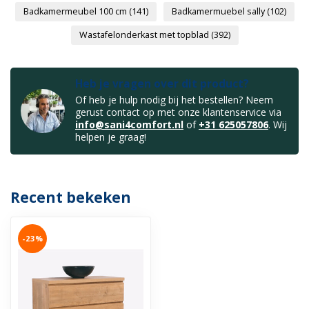
Badkamermeubel 100 cm
(141)
Badkamermuebel sally
(102)
Wastafelonderkast met topblad
(392)
Heb je vragen over dit product?
Of heb je hulp nodig bij het bestellen? Neem
gerust contact op met onze klantenservice via
info@sani4comfort.nl
of
+31 625057806
. Wij
helpen je graag!
Recent bekeken
-23%