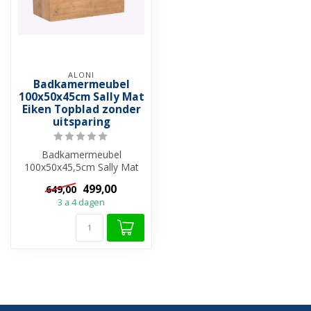
ALONI
Badkamermeubel
100x50x45cm Sally Mat
Eiken Topblad zonder
uitsparing
Badkamermeubel
100x50x45,5cm Sally Mat
Eiken Topblad zonder
499,00
649,00
uitsparing - Hange...
3 a 4 dagen