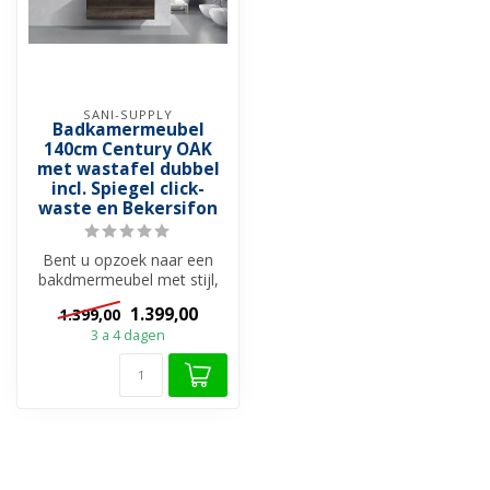
SANI-SUPPLY
Badkamermeubel
140cm Century OAK
met wastafel dubbel
incl. Spiegel click-
waste en Bekersifon
Bent u opzoek naar een
bakdmermeubel met stijl,
warmte en alle gemak wat
1.399,00
1.399,00
u wenst...
3 a 4 dagen