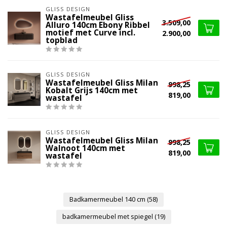
GLISS DESIGN
Wastafelmeubel Gliss
3.509,00
Alluro 140cm Ebony Ribbel
motief met Curve incl.
2.900,00
topblad
GLISS DESIGN
Wastafelmeubel Gliss Milan
998,25
Kobalt Grijs 140cm met
819,00
wastafel
GLISS DESIGN
Wastafelmeubel Gliss Milan
998,25
Walnoot 140cm met
819,00
wastafel
Badkamermeubel 140 cm
(58)
badkamermeubel met spiegel
(19)