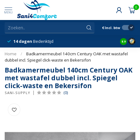
0
MENU
€
Incl. btw
14 dagen
Bedenktijd
Snelle &
8.9
Home
/
Badkamermeubel 140cm Century OAK met wastafel
dubbel incl. Spiegel click-waste en Bekersifon
Badkamermeubel 140cm Century OAK
met wastafel dubbel incl. Spiegel
click-waste en Bekersifon
(0)
SANI-SUPPLY