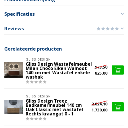
Specificaties
Reviews
Gerelateerde producten
GLISS DESIGN
Gliss Design Wastafelmeubel
973,50
Milan Choco Eiken Walnoot
140 cm met Wastafel enkele
825,00
wasbak
GLISS DESIGN
Gliss Design Treez
2.024,10
Badkamermeubel 140 cm
Oak Classic met wastafel
1.730,00
Rechts kraangat 0 - 1