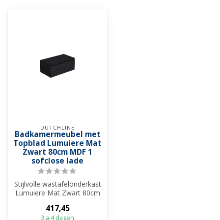
DUTCHLINE
Badkamermeubel met
Topblad Lumuiere Mat
Zwart 80cm MDF 1
sofclose lade
Stijlvolle wastafelonderkast
Lumuiere Mat Zwart 80cm
met softclose lade,
417,45
topblad...
3 a 4 dagen