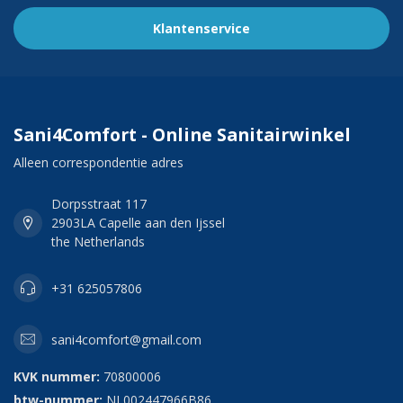
Klantenservice
Sani4Comfort - Online Sanitairwinkel
Alleen correspondentie adres
Dorpsstraat 117
2903LA Capelle aan den Ijssel
the Netherlands
+31 625057806
sani4comfort@gmail.com
KVK nummer:
70800006
btw-nummer:
NL002447966B86