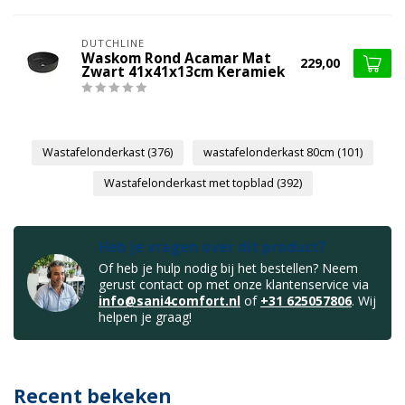
DUTCHLINE
Waskom Rond Acamar Mat
229,00
Zwart 41x41x13cm Keramiek
Wastafelonderkast
(376)
wastafelonderkast 80cm
(101)
Wastafelonderkast met topblad
(392)
Heb je vragen over dit product?
Of heb je hulp nodig bij het bestellen? Neem
gerust contact op met onze klantenservice via
info@sani4comfort.nl
of
+31 625057806
. Wij
helpen je graag!
Recent bekeken