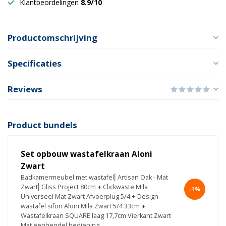
Klantbeordelingen
8.9/10
Productomschrijving
Specificaties
Reviews
Product bundels
Set opbouw wastafelkraan Aloni
Zwart
Badkamermeubel met wastafel⎢Artisan Oak - Mat
Zwart⎢Gliss Project 80cm
+
Clickwaste Mila
-1%
Universeel Mat Zwart Afvoerplug 5/4
+
Design
wastafel sifon Aloni Mila Zwart 5/4 33cm
+
Wastafelkraan SQUARE laag 17,7cm Vierkant Zwart
Mat eenhendel bediening