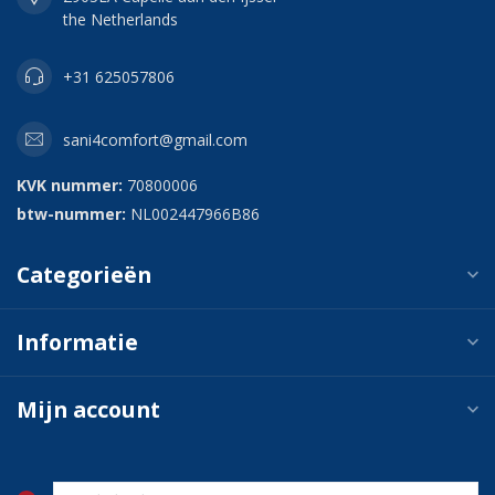
the Netherlands
+31 625057806
sani4comfort@gmail.com
KVK nummer:
70800006
btw-nummer:
NL002447966B86
Categorieën
Informatie
Mijn account