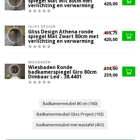
spiegel Mat Wit 80cm met
420,00
verlichting en verwarming
GLISS DESIGN
Gliss Design Athena ronde
453,75
spiegel Mat Zwart 80cm met
420,00
verlichting en verwarming
WIESBADEN
Wiesbaden Ronde
334,60
badkamerspiegel Giro 80cm
239,00
Dimbaar Led - 38.4401
Badkamermeubel 80 cm
(160)
Badkamermeubel Gliss Project
(192)
badkamermeubel met wastafel
(401)