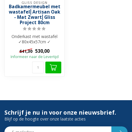
GLISS DESIGN
Badkamermeubel met
wastafel⎢Artisan Oak
- Mat Zwart⎢Gliss
Project 80cm
Onderkast met wastafel
✓80x45x57cm ✓
Onderkast: Melamine ✓
530,00
641,30
Wastafel: Cast Marble...
Informeer naar de Levertijd
Schrijf je nu in voor onze nieuwsbrief.
Blijf op de hoogte over onze laatste acties