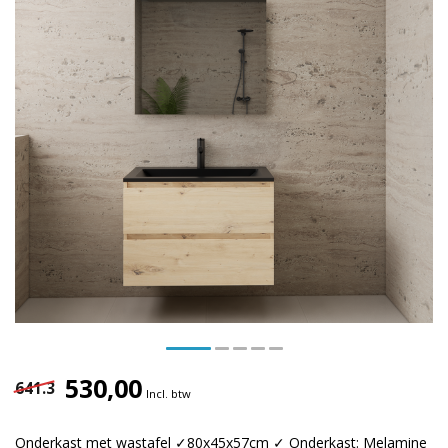
530,00
641.3
Incl. btw
Onderkast met wastafel ✓80x45x57cm ✓ Onderkast: Melamine