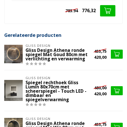
776,32
783.94
Gerelateerde producten
GLISS DESIGN
Gliss Design Athena ronde
453,75
spiegel Mat Goud 80cm met
420,00
verlichting en verwarming
GLISS DESIGN
Spiegel rechthoek Gliss
Lumin 80x70cm met
480,00
scheerspiegel - Touch LED -
420,00
dimbaar en
spiegelverwarming
GLISS DESIGN
Gliss Design Athena ronde
453,75