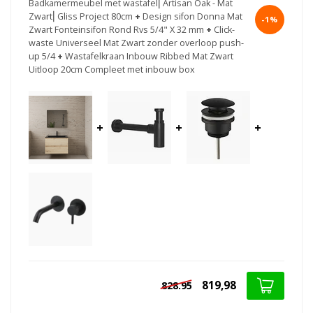
Badkamermeubel met wastafel⎢Artisan Oak - Mat
Zwart⎢Gliss Project 80cm
+
Design sifon Donna Mat
-1%
Zwart Fonteinsifon Rond Rvs 5/4" X 32 mm
+
Click-
waste Universeel Mat Zwart zonder overloop push-
up 5/4
+
Wastafelkraan Inbouw Ribbed Mat Zwart
Uitloop 20cm Compleet met inbouw box
+
+
+
819,98
828.95