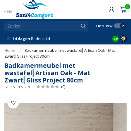
0
MENU
€
Incl. btw
14 dagen
Bedenktijd
Snelle &
8.9
Home
/
Badkamermeubel met wastafel⎢Artisan Oak - Mat
Zwart⎢Gliss Project 80cm
Badkamermeubel met
wastafel⎢Artisan Oak - Mat
Zwart⎢Gliss Project 80cm
(0)
GLISS DESIGN