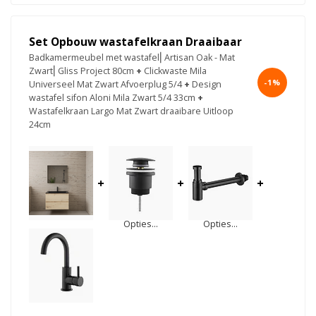
Set Opbouw wastafelkraan Draaibaar
Badkamermeubel met wastafel⎢Artisan Oak - Mat
Zwart⎢Gliss Project 80cm
+
Clickwaste Mila
-1%
Universeel Mat Zwart Afvoerplug 5/4
+
Design
wastafel sifon Aloni Mila Zwart 5/4 33cm
+
Wastafelkraan Largo Mat Zwart draaibare Uitloop
24cm
+
+
+
Opties...
Opties...