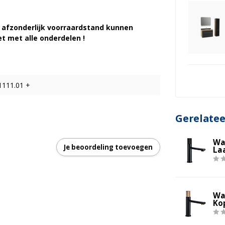
e afzonderlijk voorraardstand kunnen
t met alle onderdelen !
1111.01 +
Gerelate
Wa
Je beoordeling toevoegen
La
Wa
Ko