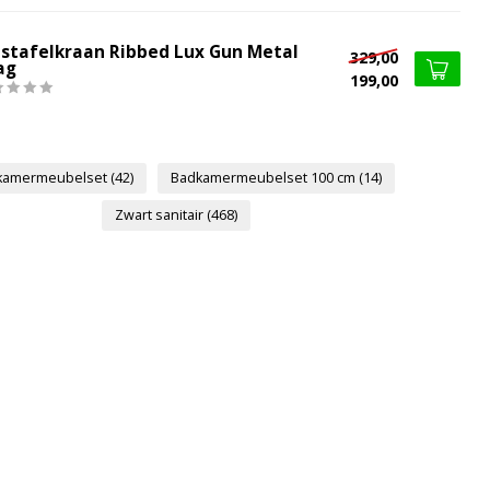
stafelkraan Ribbed Lux Gun Metal
329,00
ag
199,00
kamermeubelset
(42)
Badkamermeubelset 100 cm
(14)
Zwart sanitair
(468)