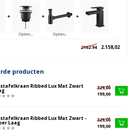
+
+
+
Opties...
Opties...
2.158,02
2162.94
erde producten
stafelkraan Ribbed Lux Mat Zwart
329,00
ag
199,00
stafelkraan Ribbed Lux Mat Zwart -
329,00
per Laag
199,00