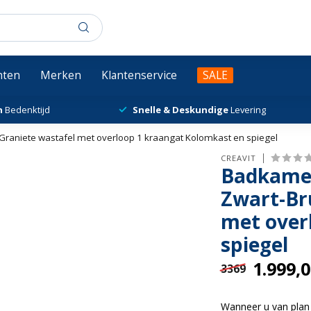
chten
Merken
Klantenservice
SALE
n
Bedenktijd
Snelle & Deskundige
Levering
raniete wastafel met overloop 1 kraangat Kolomkast en spiegel
CREAVIT
Badkamer
Zwart-Br
met over
spiegel
1.999,
3369
Wanneer u van plan