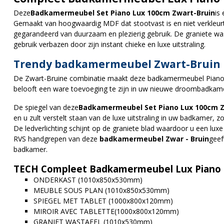
Deze
Badkamermeubel Set Piano Lux 100cm Zwart-Bruin
is
Gemaakt van hoogwaardig MDF dat stootvast is en niet verkleurt
gegarandeerd van duurzaam en plezierig gebruik. De graniete wast
gebruik verbazen door zijn instant chieke en luxe uitstraling.
Trendy badkamermeubel Zwart-Bruin
De Zwart-Bruine combinatie maakt deze badkamermeubel Pian
belooft een ware toevoeging te zijn in uw nieuwe droombadkam
De spiegel van deze
Badkamermeubel Set Piano Lux 100cm 
en u zult verstelt staan van de luxe uitstraling in uw badkamer, zo
De ledverlichting schijnt op de graniete blad waardoor u een lu
RVS handgrepen van deze
badkamermeubel Zwar - Bruin
geeft
badkamer.
TECH Compleet Badkamermeubel Lux Piano
ONDERKAST (1010x850x530mm)
MEUBLE SOUS PLAN (1010x850x530mm)
SPIEGEL MET TABLET (1000x800x120mm)
MIROIR AVEC TABLETTE(1000x800x120mm)
GRANIET WASTAFEL (1010x530mm)