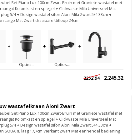
bel Set Piano Lux 100cm Zwart-Bruin met Graniete wastafel met
kraangat Kolomkast en spiegel
+
Clickwaste Mila Universeel Mat
rplug 5/4
+
Design wastafel sifon Aloni Mila Zwart 5/4 33cm
+
an Largo Mat Zwart draaibare Uitloop 24cm
+
+
+
Opties...
Opties...
2.245,32
2252.94
uw wastafelkraan Aloni Zwart
bel Set Piano Lux 100cm Zwart-Bruin met Graniete wastafel met
kraangat Kolomkast en spiegel
+
Clickwaste Mila Universeel Mat
rplug 5/4
+
Design wastafel sifon Aloni Mila Zwart 5/4 33cm
+
an SQUARE laag 17,7cm Vierkant Zwart Mat eenhendel bediening