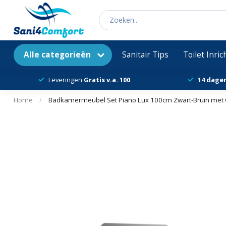
Alle categorieën
Sanitair Tips
Toilet Inri
Leveringen
Gratis v.a. 100
14 dage
Home
/
Badkamermeubel Set Piano Lux 100cm Zwart-Bruin met G