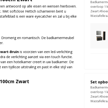
Badkamermeu
 een antwoord op alle eisen en wensen hierboven.
overloop 1 
. Met softclose Hettich scharnieren bent u
Zwart Afvoe
Wastafelkra
afelblad is een ware eyecatcher en zal u bij elke
o Dromerig en romantisch. De badkamermeubel
er.
Zwart-Bruin
is voorzien van een led-verlichting
dra de verlichting aanzet via een touch functie.
xe van een hotelkamer creert in uw badkamer. De
 een tijdloze uitstraling en past in elke stijl van
 100cm Zwart
Set opbo
Badkamermeu
overloop 1 
Zwart Afvoe
Wastafelkra