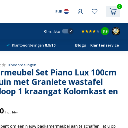
0
EUR
8.9
€
Incl. btw
Klantbeordelingen
8.9/10
Blogs
Klantenservice
0 beoordelingen
meubel Set Piano Lux 100cm
uin met Graniete wastafel
loop 1 kraangat Kolomkast en
00
Incl. btw
 bent om een nieuw badkamermeubel aan te schaffen, let u op