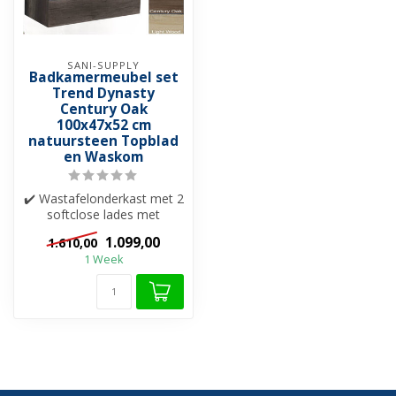
SANI-SUPPLY
Badkamermeubel set
Trend Dynasty
Century Oak
100x47x52 cm
natuursteen Topblad
en Waskom
✔️ Wastafelonderkast met 2
softclose lades met
greeplijst (aluminium)
1.099,00
1.610,00
✔️ Natuur...
1 Week