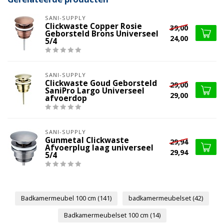
SANI-SUPPLY
Clickwaste Copper Rosie
39,00
Geborsteld Brons Universeel
24,00
5/4
SANI-SUPPLY
Clickwaste Goud Geborsteld
29,00
SaniPro Largo Universeel
29,00
afvoerdop
SANI-SUPPLY
Gunmetal Clickwaste
29,94
Afvoerplug laag universeel
29,94
5/4
Badkamermeubel 100 cm
(141)
badkamermeubelset
(42)
Badkamermeubelset 100 cm
(14)