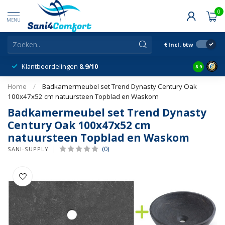
0
MENU
€
Incl. btw
Klantbeordelingen
8.9/10
8.9
Home
/
Badkamermeubel set Trend Dynasty Century Oak
100x47x52 cm natuursteen Topblad en Waskom
Badkamermeubel set Trend Dynasty
Century Oak 100x47x52 cm
natuursteen Topblad en Waskom
(0)
SANI-SUPPLY