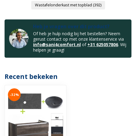
Wastafelonderkast met topblad
(392)
Heb je vragen over dit product?
Of heb je hulp nodig bij het bestellen? Neem
gerust contact op met onze klantenservice via
info@sani4comfort.nl
of
+31 625057806
. Wij
helpen je graag!
Recent bekeken
-32%