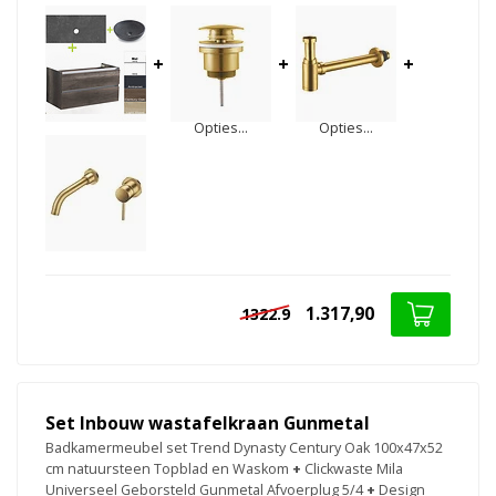
+
+
+
Opties...
Opties...
1.317,90
1322.9
Set Inbouw wastafelkraan Gunmetal
Badkamermeubel set Trend Dynasty Century Oak 100x47x52
cm natuursteen Topblad en Waskom
+
Clickwaste Mila
Universeel Geborsteld Gunmetal Afvoerplug 5/4
+
Design