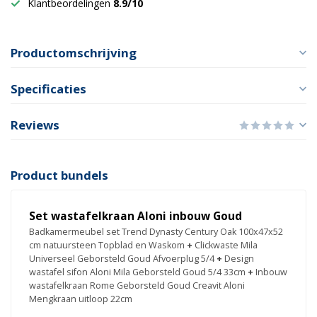
Klantbeordelingen
8.9/10
Productomschrijving
Specificaties
Reviews
Product bundels
Set wastafelkraan Aloni inbouw Goud
Badkamermeubel set Trend Dynasty Century Oak 100x47x52
cm natuursteen Topblad en Waskom
+
Clickwaste Mila
Universeel Geborsteld Goud Afvoerplug 5/4
+
Design
wastafel sifon Aloni Mila Geborsteld Goud 5/4 33cm
+
Inbouw
wastafelkraan Rome Geborsteld Goud Creavit Aloni
Mengkraan uitloop 22cm