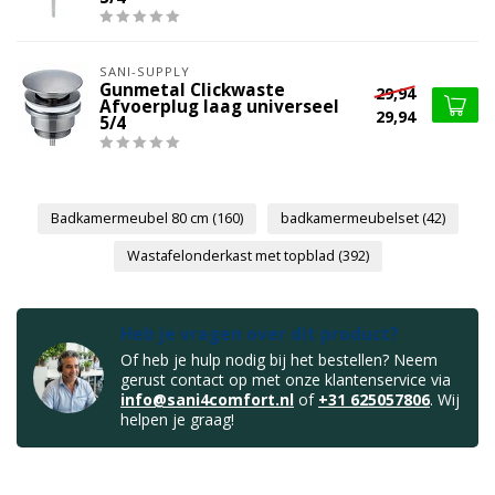
SANI-SUPPLY
Gunmetal Clickwaste
29,94
Afvoerplug laag universeel
29,94
5/4
Badkamermeubel 80 cm
(160)
badkamermeubelset
(42)
Wastafelonderkast met topblad
(392)
Heb je vragen over dit product?
Of heb je hulp nodig bij het bestellen? Neem
gerust contact op met onze klantenservice via
info@sani4comfort.nl
of
+31 625057806
. Wij
helpen je graag!