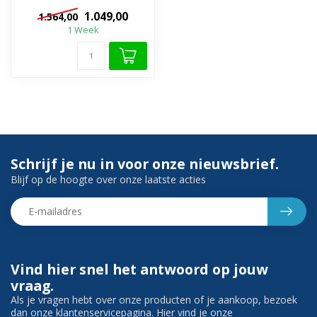
greeplijst (aluminium)
1.049,00
1.564,00
✔️ Natuur...
1 Week
Schrijf je nu in voor onze nieuwsbrief.
Blijf op de hoogte over onze laatste acties
Vind hier snel het antwoord op jouw
vraag.
Als je vragen hebt over onze producten of je aankoop, bezoek
dan onze klantenservicepagina. Hier vind je onze