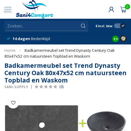
0
MENU
€
Incl. btw
14 dagen
Bedenktijd
Snelle &
8.9
Home
/
Badkamermeubel set Trend Dynasty Century Oak
80x47x52 cm natuursteen Topblad en Waskom
Badkamermeubel set Trend Dynasty
Century Oak 80x47x52 cm natuursteen
Topblad en Waskom
(0)
SANI-SUPPLY