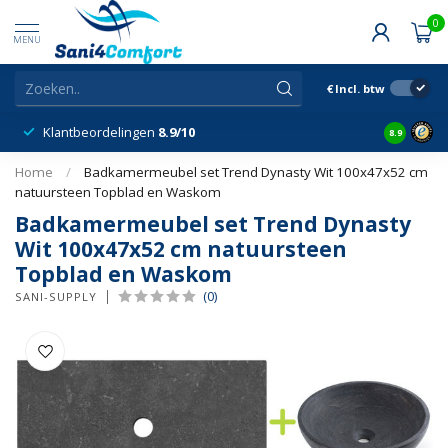
0
MENU
€
Incl. btw
Klantbeordelingen
8.9/10
8.9
Home
/
Badkamermeubel set Trend Dynasty Wit 100x47x52 cm
natuursteen Topblad en Waskom
Badkamermeubel set Trend Dynasty
Wit 100x47x52 cm natuursteen
Topblad en Waskom
(0)
SANI-SUPPLY