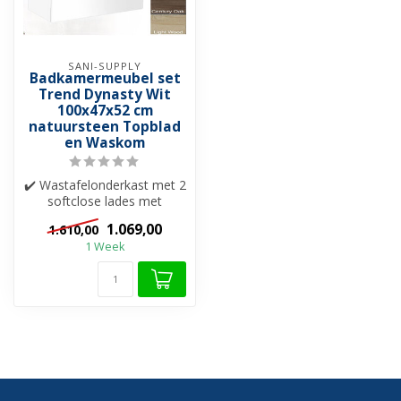
SANI-SUPPLY
Badkamermeubel set
Trend Dynasty Wit
100x47x52 cm
natuursteen Topblad
en Waskom
✔️ Wastafelonderkast met 2
softclose lades met
greeplijst (aluminium)
1.069,00
1.610,00
✔️ Natuur...
1 Week