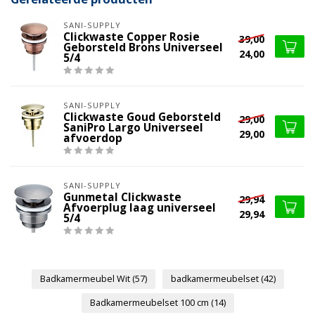
SANI-SUPPLY
Clickwaste Copper Rosie
39,00
Geborsteld Brons Universeel
24,00
5/4
SANI-SUPPLY
Clickwaste Goud Geborsteld
29,00
SaniPro Largo Universeel
29,00
afvoerdop
SANI-SUPPLY
Gunmetal Clickwaste
29,94
Afvoerplug laag universeel
29,94
5/4
Badkamermeubel Wit
(57)
badkamermeubelset
(42)
Badkamermeubelset 100 cm
(14)