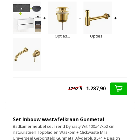
+
+
+
Opties...
Opties...
1.287,90
1292.9
Set Inbouw wastafelkraan Gunmetal
Badkamermeubel set Trend Dynasty Wit 100x47x52 cm
natuursteen Topblad en Waskom
+
Clickwaste Mila
Universeel Geborsteld Gunmetal Afvoerplug 5/4
+
Design