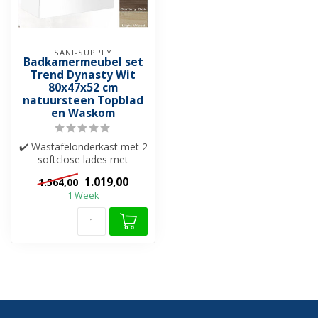
SANI-SUPPLY
Badkamermeubel set
Trend Dynasty Wit
80x47x52 cm
natuursteen Topblad
en Waskom
✔️ Wastafelonderkast met 2
softclose lades met
greeplijst (aluminium)
1.019,00
1.564,00
✔️ Natuur...
1 Week