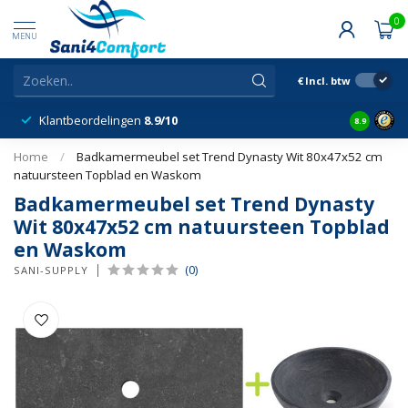
0
MENU
€
Incl. btw
Klantbeordelingen
8.9/10
8.9
Home
/
Badkamermeubel set Trend Dynasty Wit 80x47x52 cm
natuursteen Topblad en Waskom
Badkamermeubel set Trend Dynasty
Wit 80x47x52 cm natuursteen Topblad
en Waskom
(0)
SANI-SUPPLY