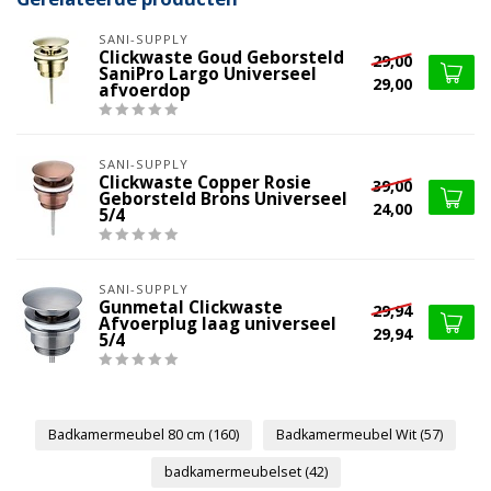
SANI-SUPPLY
Clickwaste Goud Geborsteld
29,00
SaniPro Largo Universeel
29,00
afvoerdop
SANI-SUPPLY
Clickwaste Copper Rosie
39,00
Geborsteld Brons Universeel
24,00
5/4
SANI-SUPPLY
Gunmetal Clickwaste
29,94
Afvoerplug laag universeel
29,94
5/4
Badkamermeubel 80 cm
(160)
Badkamermeubel Wit
(57)
badkamermeubelset
(42)