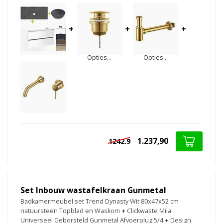
+
+
+
Opties...
Opties...
1.237,90
1242.9
Set Inbouw wastafelkraan Gunmetal
Badkamermeubel set Trend Dynasty Wit 80x47x52 cm
natuursteen Topblad en Waskom
+
Clickwaste Mila
Universeel Geborsteld Gunmetal Afvoerplug 5/4
+
Design