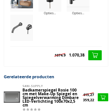
Opties...
Opties...
1.070,38
1074.9
Gerelateerde producten
SANI-SUPPLY
Badkamerspiegel Rosie 100
cm met Make-Up Spiegel en
415,27
Spiegelverwarming Dimbare
359,22
LED-Verlichting 100x70x2,5
cm