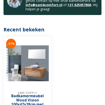
gerust contact op met onze klantenservice via
info@sani4comfort.nl
of
+31 625057806
. Wij
helpen je graag!
Recent bekeken
-37%
SANI-SUPPLY
Badkamermeubel
Wood Vision
100x47x38cm met