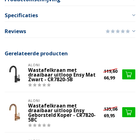
Specificaties
Reviews
Gerelateerde producten
ALONI
Wastafelkraan met
119,60
draaibaar uitloop Ensy Mat
66,99
Zwart - CR7820-5B
ALONI
Wastafelkraan met
135,06
draaibaar uitloop Ensy
Geborsteld Koper - CR7820-
69,95
5BC