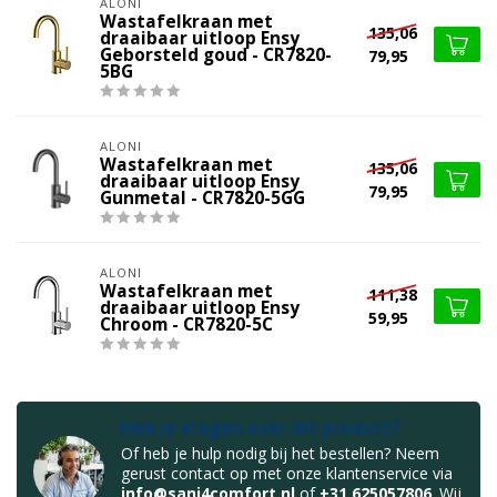
ALONI
Wastafelkraan met
135,06
draaibaar uitloop Ensy
Geborsteld goud - CR7820-
79,95
5BG
ALONI
Wastafelkraan met
135,06
draaibaar uitloop Ensy
79,95
Gunmetal - CR7820-5GG
ALONI
Wastafelkraan met
111,38
draaibaar uitloop Ensy
59,95
Chroom - CR7820-5C
Heb je vragen over dit product?
Of heb je hulp nodig bij het bestellen? Neem
gerust contact op met onze klantenservice via
info@sani4comfort.nl
of
+31 625057806
. Wij