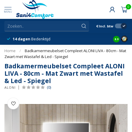
0
MENU
€
Incl. btw
14 dagen
Bedenktijd
Snelle &
8.9
Home
/
Badkamermeubelset Compleet ALONI LIVA - 80cm - Mat
Zwart met Wastafel & Led - Spiegel
Badkamermeubelset Compleet ALONI
LIVA - 80cm - Mat Zwart met Wastafel
& Led - Spiegel
(0)
ALONI