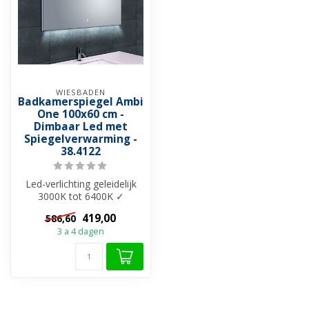
WIESBADEN
Badkamerspiegel Ambi
One 100x60 cm -
Dimbaar Led met
Spiegelverwarming -
38.4122
Led-verlichting geleidelijk
3000K tot 6400K ✓
Dimbaar verlichting ✓
419,00
586,60
Spiegelverwa...
3 a 4 dagen