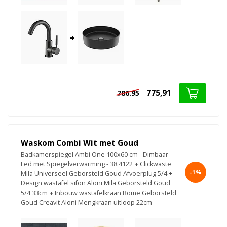
+
775,91
786.95
Waskom Combi Wit met Goud
Badkamerspiegel Ambi One 100x60 cm - Dimbaar
Led met Spiegelverwarming - 38.4122
+
Clickwaste
-1%
Mila Universeel Geborsteld Goud Afvoerplug 5/4
+
Design wastafel sifon Aloni Mila Geborsteld Goud
5/4 33cm
+
Inbouw wastafelkraan Rome Geborsteld
Goud Creavit Aloni Mengkraan uitloop 22cm