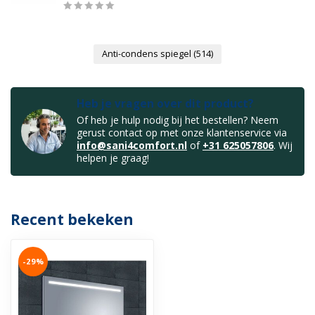
Anti-condens spiegel
(514)
Heb je vragen over dit product?
Of heb je hulp nodig bij het bestellen? Neem
gerust contact op met onze klantenservice via
info@sani4comfort.nl
of
+31 625057806
. Wij
helpen je graag!
Recent bekeken
-29%