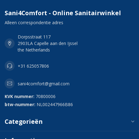
Sani4Comfort - Online Sanitairwinkel
Alleen correspondentie adres
Dorpsstraat 117
2903LA Capelle aan den Ijssel
the Netherlands
+31 625057806
sani4comfort@gmail.com
KVK nummer:
70800006
btw-nummer:
NL002447966B86
Categorieën