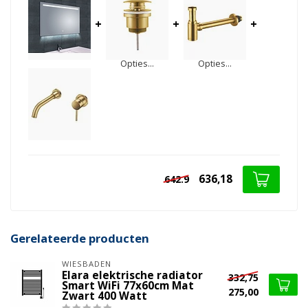
+
+
+
Opties...
Opties...
636,18
642.9
Gerelateerde producten
WIESBADEN
Elara elektrische radiator
332,75
Smart WiFi 77x60cm Mat
275,00
Zwart 400 Watt