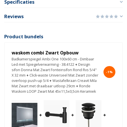
Specificaties
Reviews
Product bundels
waskom combi Zwart Opbouw
Badkamerspiegel Ambi One 100x60 cm - Dimbaar
Led met Spiegelverwarming - 38.4122
+
Design
sifon Donna Mat Zwart Fonteinsifon Rond Rvs 5/4"
-1%
X 32 mm
+
Click-waste Universeel Mat Zwart zonder
overloop push-up 5/4
+
Wastafelkraan Creavit Mila
Mat Zwart met draaibaar uitloop 29cm
+
Ronde
Waskom LOOP Zwart Mat 45x11,5x0,5cm Keramiek
+
+
+