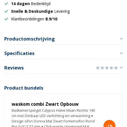
14 dagen
Bedenktijd
Snelle & Deskundige
Levering
Klantbeordelingen
8.9/10
Productomschrijving
Specificaties
Reviews
Product bundels
waskom combi Zwart Opbouw
Badkamerspiegel Calypso Halve Maan Rechts 140
cm met Dimbaar LED verlichting en verwarming
+
Design sifon Donna Mat Zwart Fonteinsifon Rond
-1%
Rvs 5/4" X 32 mm
+
Click-waste Universeel Mat