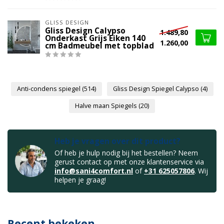
GLISS DESIGN
Gliss Design Calypso
1.489,80
Onderkast Grijs Eiken 140
1.260,00
cm Badmeubel met topblad
Anti-condens spiegel
(514)
Gliss Design Spiegel Calypso
(4)
Halve maan Spiegels
(20)
Heb je vragen over dit product?
Of heb je hulp nodig bij het bestellen? Neem
gerust contact op met onze klantenservice via
info@sani4comfort.nl
of
+31 625057806
. Wij
helpen je graag!
Recent bekeken