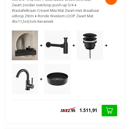
Zwart zonder overloop push-up 5/4
+
Wastafelkraan Creavit Mila Mat Zwart met draaibaar
uitloop 29cm
+
Ronde Waskom LOOP Zwart Mat
45x11,5x0,5cm Keramiek
+
+
+
+
1.511,91
1522.95