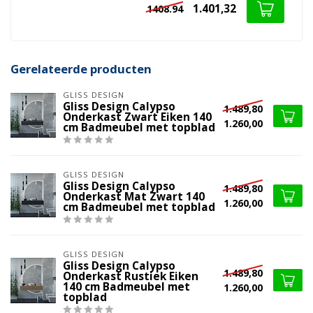
1.401,32
1408.94
Gerelateerde producten
GLISS DESIGN
Gliss Design Calypso
1.489,80
Onderkast Zwart Eiken 140
1.260,00
cm Badmeubel met topblad
GLISS DESIGN
Gliss Design Calypso
1.489,80
Onderkast Mat Zwart 140
1.260,00
cm Badmeubel met topblad
GLISS DESIGN
Gliss Design Calypso
1.489,80
Onderkast Rustiek Eiken
140 cm Badmeubel met
1.260,00
topblad