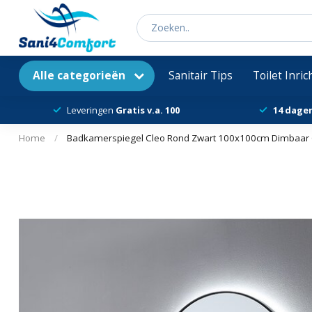
Alle categorieën
Sanitair Tips
Toilet Inri
Leveringen
Gratis v.a. 100
14 dage
Home
/
Badkamerspiegel Cleo Rond Zwart 100x100cm Dimbaar Gei