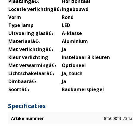
Plaatsing
â€‹
Horizontaal
Locatie verlichting
â€‹
Ingebouwd
Vorm
Rond
Type lamp
LED
Uitvoering glas
â€‹
A-klasse
Materiaal
â€‹
Aluminium
Met verlichting
â€‹
Ja
Kleur verlichting
Instelbaar 3 kleuren
Met verwarming
â€‹
Optioneel
Lichtschakelaar
â€‹
Ja, touch
Dimbaar
â€‹
Ja
Soort
â€‹
Badkamerspiegel
Specificaties
Artikelnummer
8f5000f3-734b