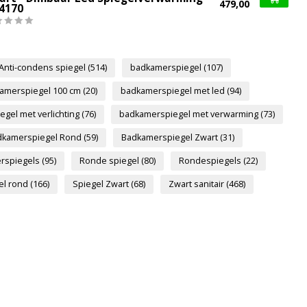
479,00
.4170
Anti-condens spiegel
(514)
badkamerspiegel
(107)
amerspiegel 100 cm
(20)
badkamerspiegel met led
(94)
gel met verlichting
(76)
badkamerspiegel met verwarming
(73)
dkamerspiegel Rond
(59)
Badkamerspiegel Zwart
(31)
rspiegels
(95)
Ronde spiegel
(80)
Rondespiegels
(22)
el rond
(166)
Spiegel Zwart
(68)
Zwart sanitair
(468)