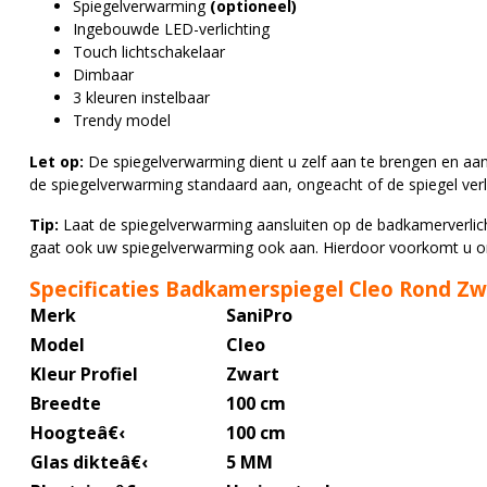
Spiegelverwarming
(optioneel)
Ingebouwde LED-verlichting
Touch lichtschakelaar
Dimbaar
3 kleuren instelbaar
Trendy model
Let op:
De spiegelverwarming dient u zelf aan te brengen en aan
de spiegelverwarming standaard aan, ongeacht of de spiegel verlic
Tip:
Laat de spiegelverwarming aansluiten op de badkamerverlich
gaat ook uw spiegelverwarming ook aan. Hierdoor voorkomt u 
Specificaties Badkamerspiegel Cleo Rond Z
Merk
SaniPro
Model
Cleo
Kleur Profiel
Zwart
Breedte
100 cm
Hoogte
â€‹
100 cm
Glas dikte
â€‹
5 MM