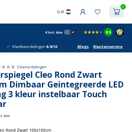
0
EUR
8.9
€
Incl. btw
Klantbeordelingen
8.9/10
Blogs
Klantenservice
0 beoordelingen
spiegel Cleo Rond Zwart
m Dimbaar Geintegreerde LED
ng 3 kleur instelbaar Touch
ar
cl. btw
leo Rond Zwart 100x100cm