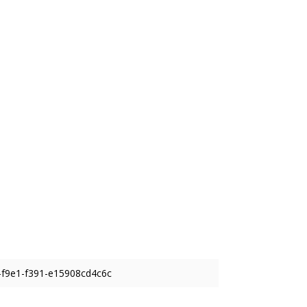
-f9e1-f391-e15908cd4c6c