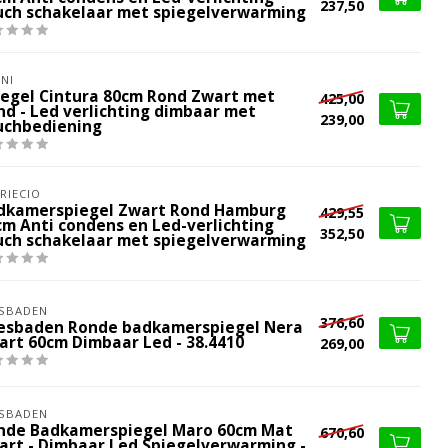
237,50
uch schakelaar met spiegelverwarming
NI
iegel Cintura 80cm Rond Zwart met
425,00
nd - Led verlichting dimbaar met
239,00
uchbediening
RIECIO
dkamerspiegel Zwart Rond Hamburg
429,55
cm Anti condens en Led-verlichting
352,50
uch schakelaar met spiegelverwarming
SBADEN
376,60
esbaden Ronde badkamerspiegel Nera
art 60cm Dimbaar Led - 38.4410
269,00
SBADEN
nde Badkamerspiegel Maro 60cm Mat
670,60
art - Dimbaar Led Spiegelverwarming -