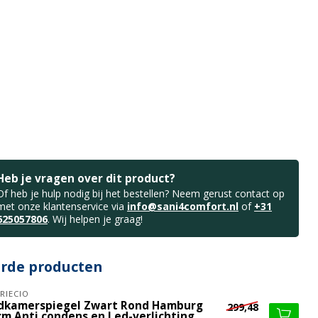
Heb je vragen over dit product?
Of heb je hulp nodig bij het bestellen? Neem gerust contact op
met onze klantenservice via
info@sani4comfort.nl
of
+31
625057806
. Wij helpen je graag!
erde producten
RIECIO
dkamerspiegel Zwart Rond Hamburg
299,48
cm Anti condens en Led-verlichting