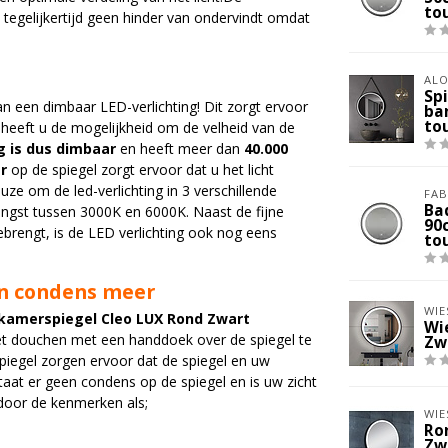
to
n tegelijkertijd geen hinder van ondervindt omdat
ALO
Sp
an een dimbaar LED-verlichting! Dit zorgt ervoor
ba
to
ns heeft u de mogelijkheid om de velheid van de
g is dus dimbaar
en heeft meer dan
40.000
r
op de spiegel zorgt ervoor dat u het licht
ze om de led-verlichting in 3 verschillende
FAB
Ba
rengst tussen 3000K en 6000K. Naast de fijne
90
brengt, is de LED verlichting ook nog eens
to
n condens meer
WIE
kamerspiegel Cleo LUX Rond Zwart
Wi
het douchen met een handdoek over de spiegel te
Zw
piegel zorgen ervoor dat de spiegel en uw
at er geen condens op de spiegel en is uw zicht
door de kenmerken als;
WIE
Ro
Zw