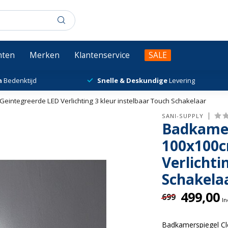
chten
Merken
Klantenservice
SALE
n
Bedenktijd
Snelle & Deskundige
Levering
ntegreerde LED Verlichting 3 kleur instelbaar Touch Schakelaar
SANI-SUPPLY
Badkamer
100x100c
Verlichti
Schakela
499,00
699
In
Badkamerspiegel C