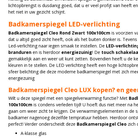
lichtopbrengst is dusdanig goed, dat u er veel profijt van heeft e
het niet in uw gezicht schijnt.
Badkamerspiegel LED-verlichting
Badkamerspiegel Cleo Rond Zwart 100x100cm
is voorzien v
dat u altijd goed zicht heeft, ook als het buiten donker is. Teve
Led-verlichting naar iegen smaak te instellen. De
LED-verlichtin
branduren
en is hierdoor
energiezuinig
! De
touch schakelaa
gemakkelijk aan en weer uit kunt zetten. Bovendien heeft u de keu
kleuren in te stellen. De LED verlichting heeft een hoge lichtopb
sfeer belichting die deze moderne badkamerspiegel met zich mee
energiezuinig
Badkamerspiegel Cleo LUX kopen? en gee
Wilt u deze spiegel met een spiegelverwarming functie? Met
Bad
100x100cm
is condens verleden tijd! U hoeft dus niet meer na 
gaan om weer zicht te krijgen. De verwarmingselementen in de s
badkamer nagenoeg dezelfde tempratuur hebben. Hierdoor ontsta
perfect! Verder onderscheidt deze
Badkamerspiegel Cleo
zich 
A-klasse glas