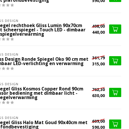
t plafondbevestiging
590,00
SS DESIGN
iegel rechthoek Gliss Lumin 90x70cm
498,00
t scheerspiegel - Touch LED - dimbaar
440,00
 spiegelverwarming
SS DESIGN
361,79
iss Design Ronde Spiegel Oko 90 cm met
mbaar LED-verlichting en verwarming
315,00
SS DESIGN
iegel Gliss Kosmos Copper Rond 90cm
762,30
nsor bediening met dimbaar licht -
630,00
iegelverwarming
SS DESIGN
609,00
iegel Gliss Halo Mat Goud 90x40cm met
afondbevestiging
590,00