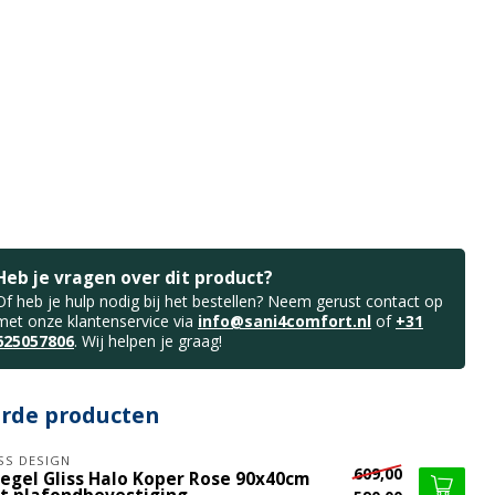
Heb je vragen over dit product?
Of heb je hulp nodig bij het bestellen? Neem gerust contact op
met onze klantenservice via
info@sani4comfort.nl
of
+31
625057806
. Wij helpen je graag!
erde producten
SS DESIGN
609,00
iegel Gliss Halo Koper Rose 90x40cm