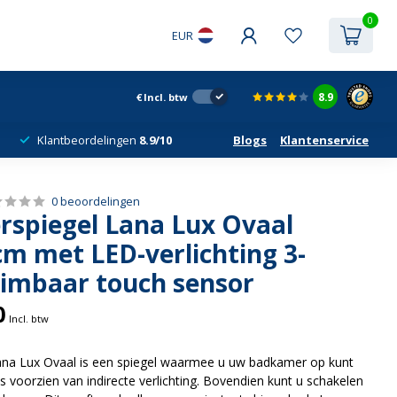
0
EUR
8.9
€
Incl. btw
Klantbeordelingen
8.9/10
Blogs
Klantenservice
0 beoordelingen
spiegel Lana Lux Ovaal
m met LED-verlichting 3-
dimbaar touch sensor
0
Incl. btw
na Lux Ovaal is een spiegel waarmee u uw badkamer op kunt
s voorzien van indirecte verlichting. Bovendien kunt u schakelen