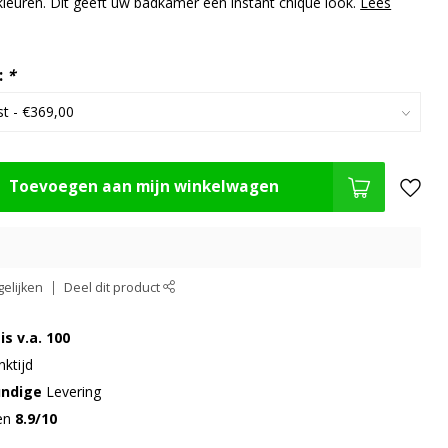
 kleuren. Dit geeft uw badkamer een instant chique look.
Lees
:
*
Toevoegen aan mijn winkelwagen
elijken
Deel dit product
is v.a. 100
ktijd
undige
Levering
gen
8.9/10