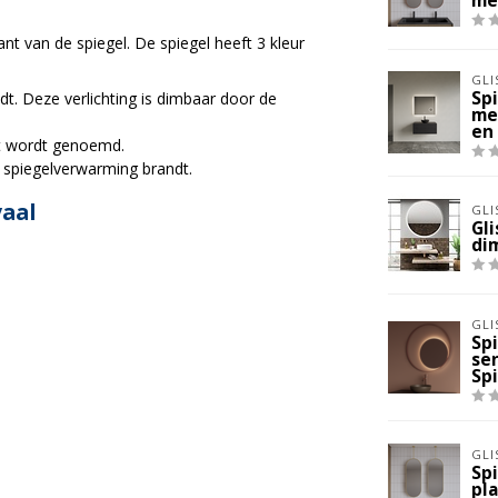
me
t van de spiegel. De spiegel heeft 3 kleur
GLI
Sp
ndt. Deze verlichting is dimbaar door de
me
en
cht wordt genoemd.
de spiegelverwarming brandt.
aal
GLI
Gl
di
GLI
Sp
se
Sp
GLI
Sp
pl