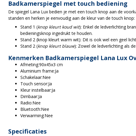
Badkamerspiegel met touch bediening
De spiegel Lana Lux bedien je met een touch knop aan de voorkan
standen en herken je eenvoudig aan de kleur van de touch knop:
Stand 1 (
knop kleurt koud wit
): Enkel de ledverlichting bra
bedieningsknop ingedrukt te houden.
Stand 2 (knop kleurt warm wit): Dit is ook wel een geel li
Stand 2 (
knop kleurt blauw
): Zowel de ledverlichting als 
Kenmerken Badkamerspiegel Lana Lux Ov
Afmeting:
90x45x3 cm
Aluminium frame:
Ja
Schakelaar:
Nee
Touch sensor:
Ja
Kleur instelbaar:
Ja
Dimbaar:
Ja
Radio:
Nee
Bluetooth:
Nee
Verwarming:
Nee
Specificaties