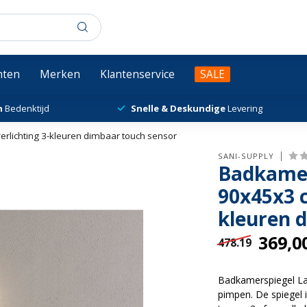
chten
Merken
Klantenservice
SALE
n
Bedenktijd
Snelle & Deskundige
Levering
lichting 3-kleuren dimbaar touch sensor
SANI-SUPPLY
Badkamer
90x45x3 c
kleuren 
369,0
478.19
Badkamerspiegel La
pimpen. De spiegel i