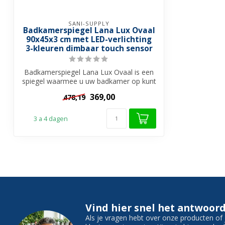
SANI-SUPPLY
Badkamerspiegel Lana Lux Ovaal
90x45x3 cm met LED-verlichting
3-kleuren dimbaar touch sensor
Badkamerspiegel Lana Lux Ovaal is een
spiegel waarmee u uw badkamer op kunt
pimp...
369,00
478,19
3 a 4 dagen
Vind hier snel het antwoord
Als je vragen hebt over onze producten o