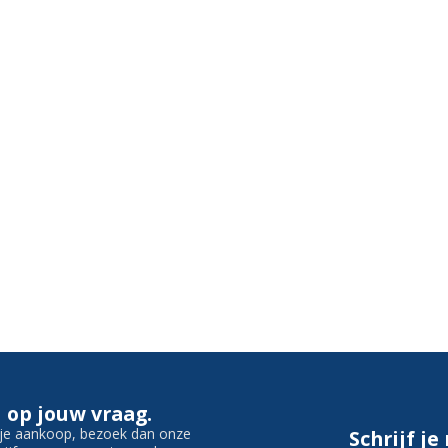
 op jouw vraag.
f je aankoop, bezoek dan onze
Schrijf je