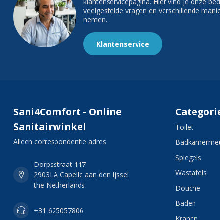
klantenservicepagina. Hier vind je onze b
veelgestelde vragen en verschillende man
nemen.
Klantenservice
Sani4Comfort - Online
Categori
Sanitairwinkel
Toilet
Alleen correspondentie adres
Badkamermeu
Spiegels
Dorpsstraat 117
Wastafels
2903LA Capelle aan den Ijssel
the Netherlands
Douche
Baden
+31 625057806
Kranen