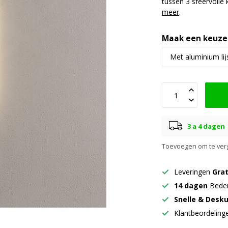
tussen 3 sfeervolle
meer
.
Maak een keuze
3 a 4 dagen
Toevoegen om te verg
Leveringen
Grat
14 dagen
Beden
Snelle & Desk
Klantbeordelin