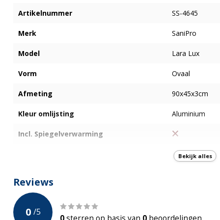
Artikelnummer
SS-4645
Merk
SaniPro
Model
Lara Lux
Vorm
Ovaal
Afmeting
90x45x3cm
Kleur omlijsting
Aluminium
Incl. Spiegelverwarming
Bluetooth
Bekijk alles
Digitale scherm
Reviews
Type Schakelaar
Touch
0
/
5
Plek verlichting
Achter
0
sterren op basis van
0
beoordelingen