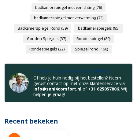
badkamerspiegel met verlichting
(76)
badkamerspiegel met verwarming
(73)
Badkamerspiegel Rond
(59)
badkamerspiegels
(95)
Gouden Spiegels
(37)
Ronde spiegel
(80)
Rondespiegels
(22)
Spiegel rond
(166)
Heb je vragen over dit product?
Of heb je hulp nodig bij het bestellen? Neem
gerust contact op met onze klantenservice via
info@sani4comfort.nl
of
+31 625057806
. Wij
helpen je graag!
Recent bekeken