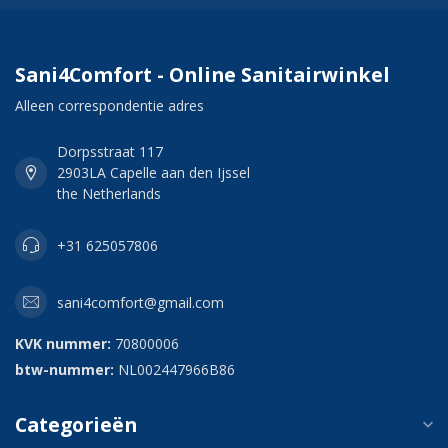
Sani4Comfort - Online Sanitairwinkel
Alleen correspondentie adres
Dorpsstraat 117
2903LA Capelle aan den Ijssel
the Netherlands
+31 625057806
sani4comfort@gmail.com
KVK nummer:
70800006
btw-nummer:
NL002447966B86
Categorieën