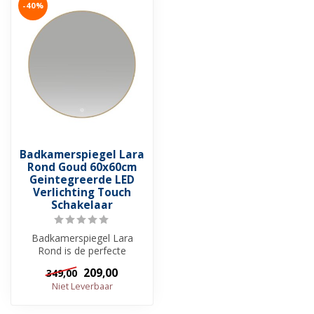
-40%
Badkamerspiegel Lara
Rond Goud 60x60cm
Geintegreerde LED
Verlichting Touch
Schakelaar
Badkamerspiegel Lara
Rond is de perfecte
combinatie van twee
209,00
349,00
trends! De spiegel ...
Niet Leverbaar