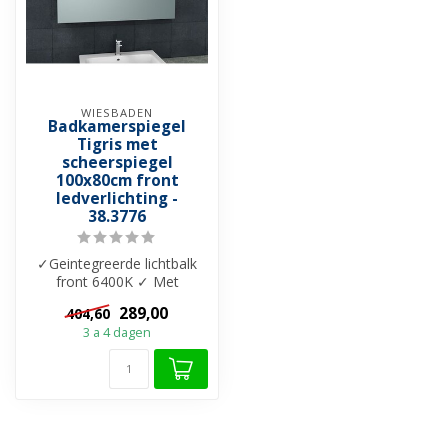
WIESBADEN
Badkamerspiegel
Tigris met
scheerspiegel
100x80cm front
ledverlichting -
38.3776
✓Geintegreerde lichtbalk
front 6400K ✓ Met
lichtschakelaar ✓ Met
289,00
404,60
scheerspiegel ...
3 a 4 dagen