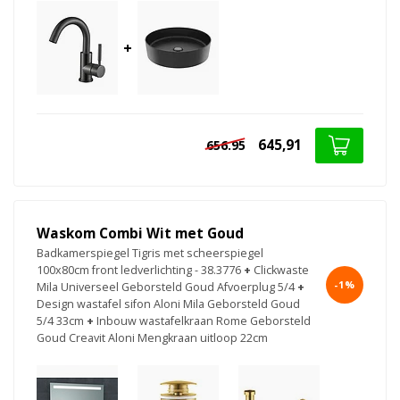
+
645,91
656.95
Waskom Combi Wit met Goud
Badkamerspiegel Tigris met scheerspiegel
100x80cm front ledverlichting - 38.3776
+
Clickwaste
-1%
Mila Universeel Geborsteld Goud Afvoerplug 5/4
+
Design wastafel sifon Aloni Mila Geborsteld Goud
5/4 33cm
+
Inbouw wastafelkraan Rome Geborsteld
Goud Creavit Aloni Mengkraan uitloop 22cm