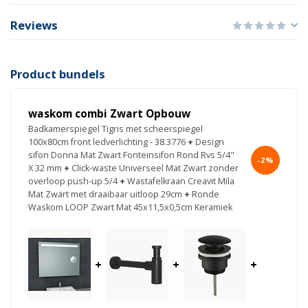
Reviews
Product bundels
waskom combi Zwart Opbouw
Badkamerspiegel Tigris met scheerspiegel
100x80cm front ledverlichting - 38.3776
+
Design
sifon Donna Mat Zwart Fonteinsifon Rond Rvs 5/4"
-2%
X 32 mm
+
Click-waste Universeel Mat Zwart zonder
overloop push-up 5/4
+
Wastafelkraan Creavit Mila
Mat Zwart met draaibaar uitloop 29cm
+
Ronde
Waskom LOOP Zwart Mat 45x11,5x0,5cm Keramiek
+
+
+