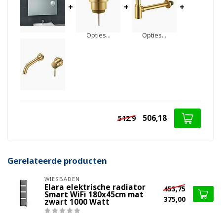
+
+
+
Opties...
Opties...
506,18
512.9
Gerelateerde producten
WIESBADEN
Elara elektrische radiator
453,75
Smart WiFi 180x45cm mat
375,00
zwart 1000 Watt