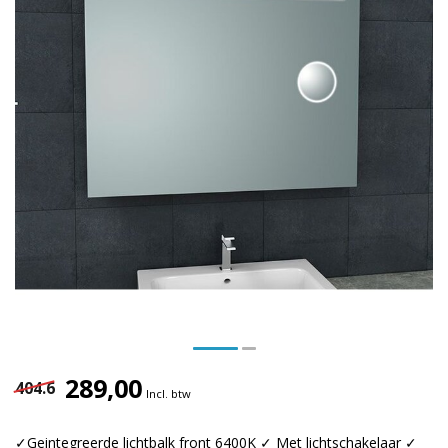
289,00
404.6
Incl. btw
✓Geintegreerde lichtbalk front 6400K ✓ Met lichtschakelaar ✓