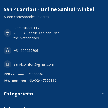
Sani4Comfort - Online Sanitairwinkel
Alleen correspondentie adres
Dorpsstraat 117
2903LA Capelle aan den Ijssel
the Netherlands
+31 625057806
sani4comfort@gmail.com
KVK nummer:
70800006
btw-nummer:
NL002447966B86
Categorieën