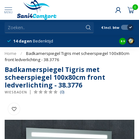
0
MENU
€
Incl. btw
14 dagen
Bedenktijd
Snelle &
8.9
Home
/
Badkamerspiegel Tigris met scheerspiegel 100x80cm
front ledverlichting - 38.3776
Badkamerspiegel Tigris met
scheerspiegel 100x80cm front
ledverlichting - 38.3776
(0)
WIESBADEN