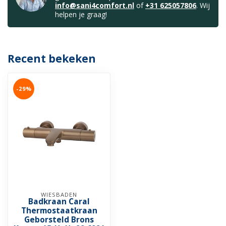
info@sani4comfort.nl
of
+31 625057806
. Wij
helpen je graag!
Recent bekeken
-29%
WIESBADEN
Badkraan Caral
Thermostaatkraan
Geborsteld Brons