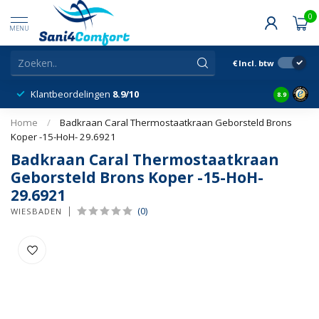
0
MENU
€
Incl. btw
Klantbeordelingen
8.9/10
8.9
Home
/
Badkraan Caral Thermostaatkraan Geborsteld Brons
Koper -15-HoH- 29.6921
Badkraan Caral Thermostaatkraan
Geborsteld Brons Koper -15-HoH-
29.6921
(0)
WIESBADEN