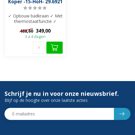
Koper -15-HoH- 29.6921
✓ Opbouw badkraan ✓ Met
thermostaatfunctie ✓
Blokkering op 38-graden ✓
349,00
488,60
Beschikba...
3 a 4 dagen
Schrijf je nu in voor onze nieuwsbrief.
Blijf op de hoogte over onze laatste acties