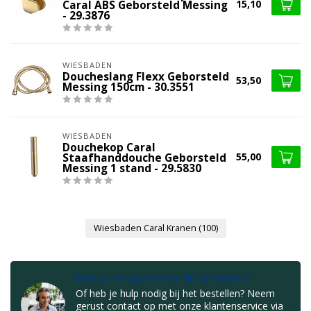
15,10
Caral ABS Geborsteld Messing
- 29.3876
WIESBADEN
Doucheslang Flexx Geborsteld
53,50
Messing 150cm - 30.3551
WIESBADEN
Douchekop Caral
55,00
Staafhanddouche Geborsteld
Messing 1 stand - 29.5830
Wiesbaden Caral Kranen
(100)
Heb je vragen over dit product?
Of heb je hulp nodig bij het bestellen? Neem
gerust contact op met onze klantenservice via