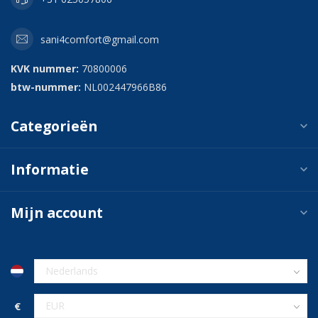
sani4comfort@gmail.com
KVK nummer:
70800006
btw-nummer:
NL002447966B86
Categorieën
Informatie
Mijn account
€