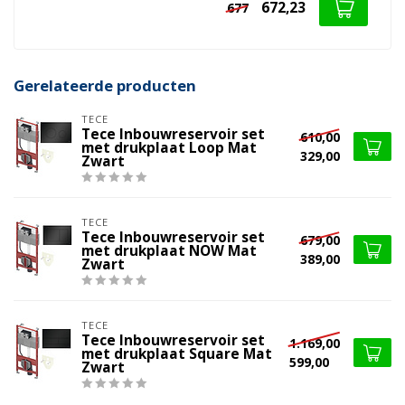
672,23
677
Gerelateerde producten
TECE
Tece Inbouwreservoir set
610,00
met drukplaat Loop Mat
329,00
Zwart
TECE
Tece Inbouwreservoir set
679,00
met drukplaat NOW Mat
389,00
Zwart
TECE
Tece Inbouwreservoir set
1.169,00
met drukplaat Square Mat
599,00
Zwart