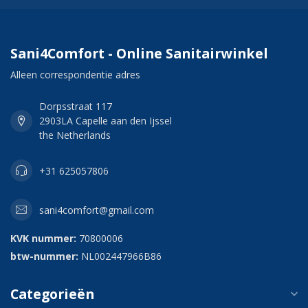
Sani4Comfort - Online Sanitairwinkel
Alleen correspondentie adres
Dorpsstraat 117
2903LA Capelle aan den Ijssel
the Netherlands
+31 625057806
sani4comfort@gmail.com
KVK nummer:
70800006
btw-nummer:
NL002447966B86
Categorieën