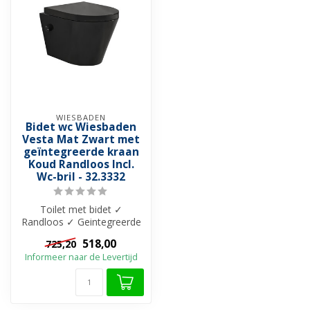
WIESBADEN
Bidet wc Wiesbaden
Vesta Mat Zwart met
geïntegreerde kraan
Koud Randloos Incl.
Wc-bril - 32.3332
Toilet met bidet ✓
Randloos ✓ Geintegreerde
bidetkraan Koud ✓ Incl. wc-
518,00
725,20
bril Hoog...
Informeer naar de Levertijd