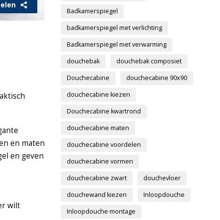
elen
Badkamerspiegel
badkamerspiegel met verlichting
Badkamerspiegel met verwarming
douchebak
douchebak composiet
Douchecabine
douchecabine 90x90
douchecabine kiezen
aktisch
Douchecabine kwartrond
douchecabine maten
egante
jlen en maten
douchecabine voordelen
gel en geven
douchecabine vormen
douchecabine zwart
douchevloer
douchewand kiezen
Inloopdouche
r wilt
Inloopdouche montage