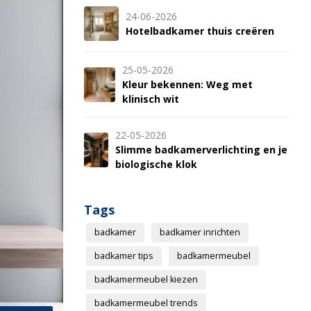
24-06-2026
Hotelbadkamer thuis creëren
25-05-2026
Kleur bekennen: Weg met
klinisch wit
22-05-2026
Slimme badkamerverlichting en je
biologische klok
Tags
badkamer
badkamer inrichten
badkamer tips
badkamermeubel
badkamermeubel kiezen
badkamermeubel trends