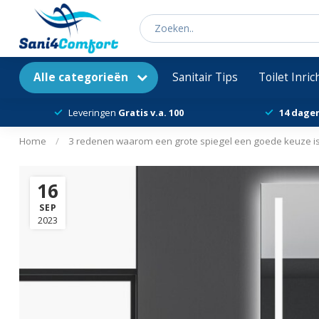
Alle categorieën
Sanitair Tips
Toilet Inri
Leveringen
Gratis v.a. 100
14 dage
Home
/
3 redenen waarom een grote spiegel een goede keuze is
16
SEP
2023