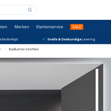
chten
Merken
Klantenservice
SALE
n
Bedenktijd
Snelle & Deskundige
Levering
!
/
Badkamer inrichten