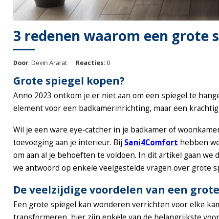
3 redenen waarom een grote sp
Door
: Devin Ararat
Reacties
: 0
Grote spiegel kopen?
Anno 2023 ontkom je er niet aan om een spiegel te hangen
element voor een badkamerinrichting, maar een krachtige
Wil je een ware eye-catcher in je badkamer of woonkam
toevoeging aan je interieur. Bij
Sani4Comfort
hebben we e
om aan al je behoeften te voldoen. In dit artikel gaan w
we antwoord op enkele veelgestelde vragen over grote sp
De veelzijdige voordelen van een grote
Een grote spiegel kan wonderen verrichten voor elke kam
transformeren, hier zijn enkele van de belangrijkste voo