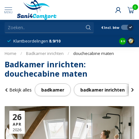
0
MENU
€
Incl. btw
Klantbeordelingen
8.9/10
8.9
Home
/
Badkamer inrichten
/
douchecabine maten
Badkamer inrichten:
douchecabine maten
Bekijk alles
badkamer
badkamer inrichten
26
APR
2026