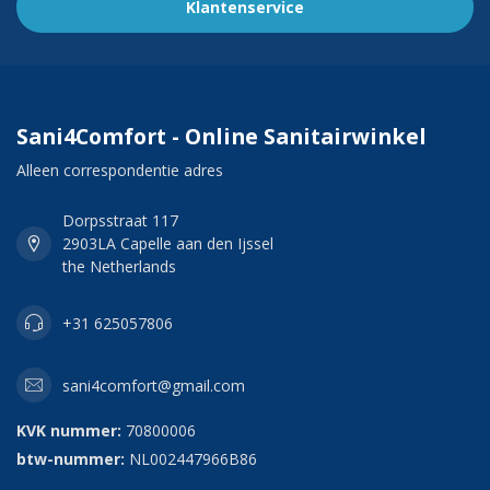
Klantenservice
Sani4Comfort - Online Sanitairwinkel
Alleen correspondentie adres
Dorpsstraat 117
2903LA Capelle aan den Ijssel
the Netherlands
+31 625057806
sani4comfort@gmail.com
KVK nummer:
70800006
btw-nummer:
NL002447966B86