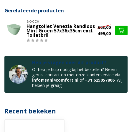
Gerelateerde producten
BOCCHI
Hangtoilet Venezia Randloos
603,00
Mint Groen 57x36x35cm excl.
499,00
Toiletbril
Heb je vragen over dit product?
Of heb je hulp nodig bij het bestellen? Neem
gerust contact op met onze klantenservice via
info@sani4comfort.nl
of
+31 625057806
. Wij
helpen je graag!
Recent bekeken