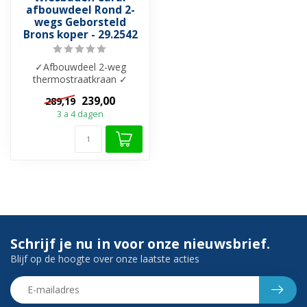
afbouwdeel Rond 2-
wegs Geborsteld
Brons koper - 29.2542
✓Afbouwdeel 2-weg
thermostraatkraan ✓
Beschikbaar in 6 kleuren ✓
239,00
289,19
Bijhorend inbou...
3 a 4 dagen
Schrijf je nu in voor onze nieuwsbrief.
Blijf op de hoogte over onze laatste acties