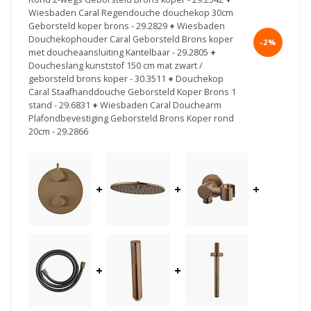
Wiesbaden Caral Regendouche douchekop 30cm
Geborsteld koper brons - 29.2829
+
Wiesbaden
Douchekophouder Caral Geborsteld Brons koper
-2%
met doucheaansluiting Kantelbaar - 29.2805
+
Doucheslang kunststof 150 cm mat zwart /
geborsteld brons koper - 30.3511
+
Douchekop
Caral Staafhanddouche Geborsteld Koper Brons 1
stand - 29.6831
+
Wiesbaden Caral Douchearm
Plafondbevestiging Geborsteld Brons Koper rond
20cm - 29.2866
+
+
+
+
+