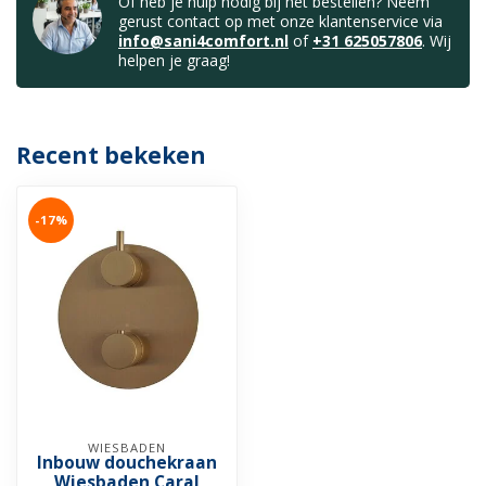
Of heb je hulp nodig bij het bestellen? Neem
gerust contact op met onze klantenservice via
info@sani4comfort.nl
of
+31 625057806
. Wij
helpen je graag!
Recent bekeken
-17%
WIESBADEN
Inbouw douchekraan
Wiesbaden Caral