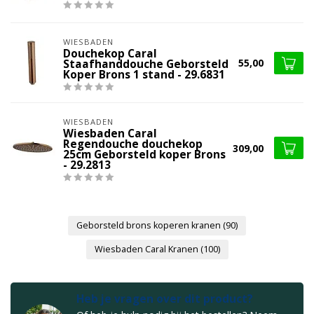
WIESBADEN
Douchekop Caral
55,00
Staafhanddouche Geborsteld
Koper Brons 1 stand - 29.6831
WIESBADEN
Wiesbaden Caral
Regendouche douchekop
309,00
25cm Geborsteld koper Brons
- 29.2813
Geborsteld brons koperen kranen
(90)
Wiesbaden Caral Kranen
(100)
Heb je vragen over dit product?