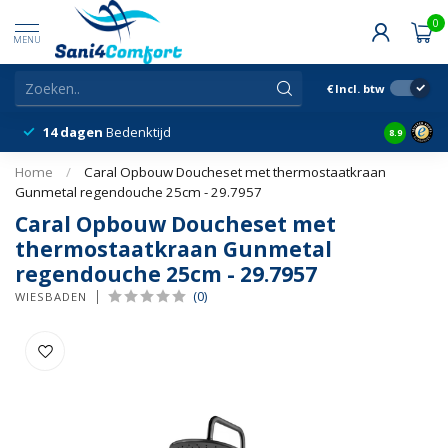
0
MENU
€
Incl. btw
14 dagen
Bedenktijd
Snelle &
8.9
Home
/
Caral Opbouw Doucheset met thermostaatkraan
Gunmetal regendouche 25cm - 29.7957
Caral Opbouw Doucheset met
thermostaatkraan Gunmetal
regendouche 25cm - 29.7957
(0)
WIESBADEN