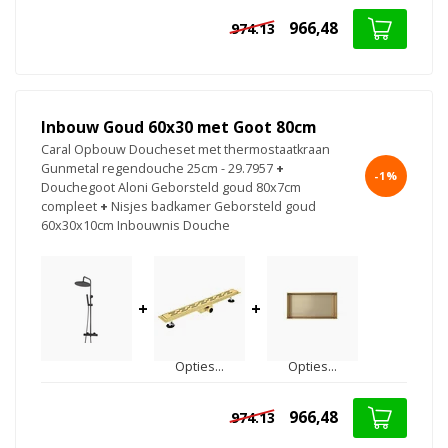
966,48
974.13
Inbouw Goud 60x30 met Goot 80cm
Caral Opbouw Doucheset met thermostaatkraan
Gunmetal regendouche 25cm - 29.7957
+
-1%
Douchegoot Aloni Geborsteld goud 80x7cm
compleet
+
Nisjes badkamer Geborsteld goud
60x30x10cm Inbouwnis Douche
+
+
Opties...
Opties...
966,48
974.13