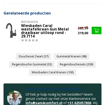
Gerelateerde producten
WIESBADEN
Wiesbaden Caral
385,99
wastafelkraan Gun Metal
draaibaar uitloop rond -
319,00
29.7114
Doucheset Zwart
(37)
Gunmetal Kranen
(98)
Regendouche Gunmetal
(32)
Regendouchesets
(209)
Wiesbaden Caral Kranen
(100)
Heb je vragen over dit product?
Of heb je hulp nodig bij het bestellen? Neem
gerust contact op met onze klantenservice via
info@sani4comfort.nl
of
+31 625057806
. Wij