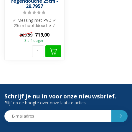
regendouche 25cm -
29.7957
✓ Messing met PVD ✓
25cm hoofddouche ✓
Hoogte verstelbaar ✓
719,00
869,99
Beschikbaar in 6 kle...
3 a 4 dagen
Schrijf je nu in voor onze nieuwsbrief.
Blijf op de hoogte over onze laatste acties