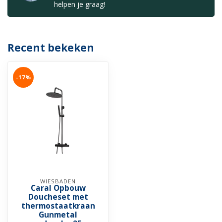
helpen je graag!
Recent bekeken
-17%
WIESBADEN
Caral Opbouw
Doucheset met
thermostaatkraan
Gunmetal