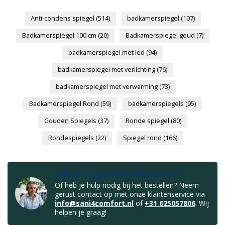
Anti-condens spiegel
(514)
badkamerspiegel
(107)
Badkamerspiegel 100 cm
(20)
Badkamerspiegel goud
(7)
badkamerspiegel met led
(94)
badkamerspiegel met verlichting
(76)
badkamerspiegel met verwarming
(73)
Badkamerspiegel Rond
(59)
badkamerspiegels
(95)
Gouden Spiegels
(37)
Ronde spiegel
(80)
Rondespiegels
(22)
Spiegel rond
(166)
Heb je vragen over dit product?
Of heb je hulp nodig bij het bestellen? Neem
gerust contact op met onze klantenservice via
info@sani4comfort.nl
of
+31 625057806
. Wij
helpen je graag!