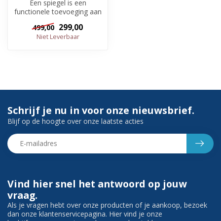
Een spiegel is een
functionele toevoeging aan
uw badkamer, maar
299,00
499,00
natuurlijk is ee...
Niet Leverbaar
Schrijf je nu in voor onze nieuwsbrief.
Blijf op de hoogte over onze laatste acties
Vind hier snel het antwoord op jouw
vraag.
Als je vragen hebt over onze producten of je aankoop, bezoek
dan onze klantenservicepagina. Hier vind je onze