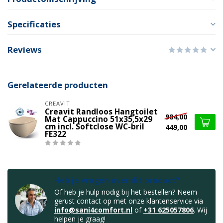
Specificaties
Reviews
Gerelateerde producten
CREAVIT
Creavit Randloos Hangtoilet
984,00
Mat Cappuccino 51x35,5x29
cm incl. Softclose WC-bril
449,00
FE322
Heb je vragen over dit product?
Of heb je hulp nodig bij het bestellen? Neem
gerust contact op met onze klantenservice via
info@sani4comfort.nl
of
+31 625057806
. Wij
helpen je graag!