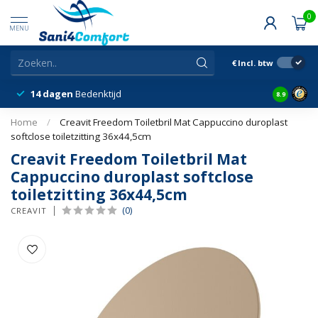
0
MENU
€
Incl. btw
14 dagen
Bedenktijd
Snelle &
8.9
Home
/
Creavit Freedom Toiletbril Mat Cappuccino duroplast
softclose toiletzitting 36x44,5cm
Creavit Freedom Toiletbril Mat
Cappuccino duroplast softclose
toiletzitting 36x44,5cm
(0)
CREAVIT