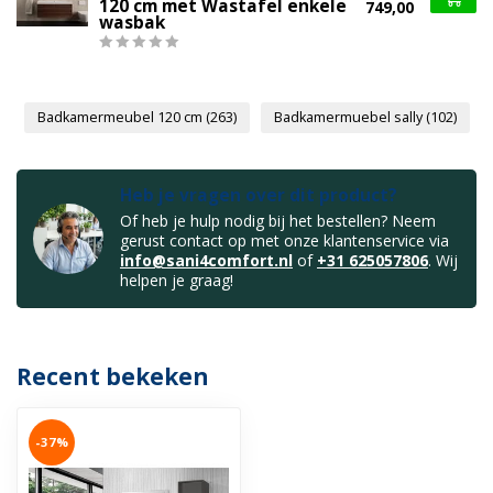
120 cm met Wastafel enkele
749,00
wasbak
Badkamermeubel 120 cm
(263)
Badkamermuebel sally
(102)
Heb je vragen over dit product?
Of heb je hulp nodig bij het bestellen? Neem
gerust contact op met onze klantenservice via
info@sani4comfort.nl
of
+31 625057806
. Wij
helpen je graag!
Recent bekeken
-37%