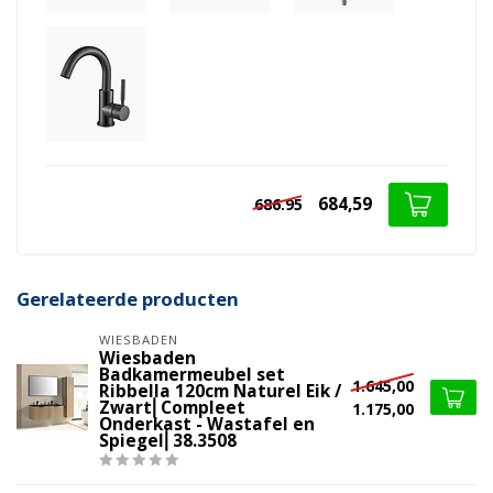
684,59
686.95
Gerelateerde producten
WIESBADEN
Wiesbaden
Badkamermeubel set
1.645,00
Ribbella 120cm Naturel Eik /
Zwart⎢Compleet
1.175,00
Onderkast - Wastafel en
Spiegel⎢38.3508