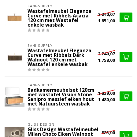
SANI-SUPPLY
Wastafelmeubel Eleganza
2.240,07
Curve met Ribbels Acacia
120 cm met Wastafel
1.851,00
enkele wasbak
SANI-SUPPLY
Wastafelmeubel Eleganza
2.240,07
Curve met Ribbels Dark
Walnoot 120 cm met
1.758,00
Wastafel enkele wasbak
SANI-SUPPLY
Badkamermeubelset 120cm
1.859,00
met wastafel Vision Stone
Sanipro massief eiken hout
1.480,00
met Natuursteen wasbak
GLISS DESIGN
Gliss Design Wastafelmeubel
885,00
Milan Choco Eiken Walnoot