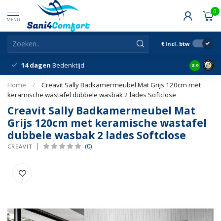
0
MENU
€
Incl. btw
14 dagen
Bedenktijd
Snelle &
8.9
Home
/
Creavit Sally Badkamermeubel Mat Grijs 120cm met
keramische wastafel dubbele wasbak 2 lades Softclose
Creavit Sally Badkamermeubel Mat
Grijs 120cm met keramische wastafel
dubbele wasbak 2 lades Softclose
(0)
CREAVIT