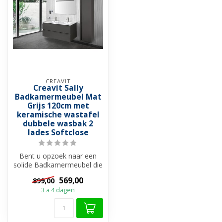
CREAVIT
Creavit Sally
Badkamermeubel Mat
Grijs 120cm met
keramische wastafel
dubbele wasbak 2
lades Softclose
Bent u opzoek naar een
solide Badkamermeubel die
stijlvol is en tegelijk
569,00
899,00
voordel...
3 a 4 dagen