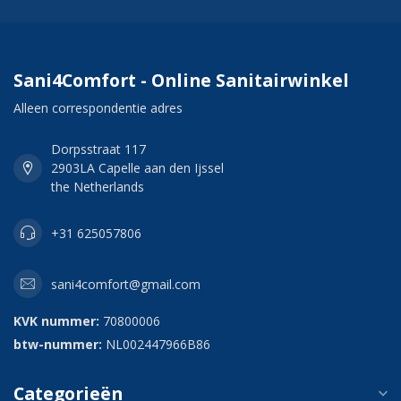
Sani4Comfort - Online Sanitairwinkel
Alleen correspondentie adres
Dorpsstraat 117
2903LA Capelle aan den Ijssel
the Netherlands
+31 625057806
sani4comfort@gmail.com
KVK nummer:
70800006
btw-nummer:
NL002447966B86
Categorieën